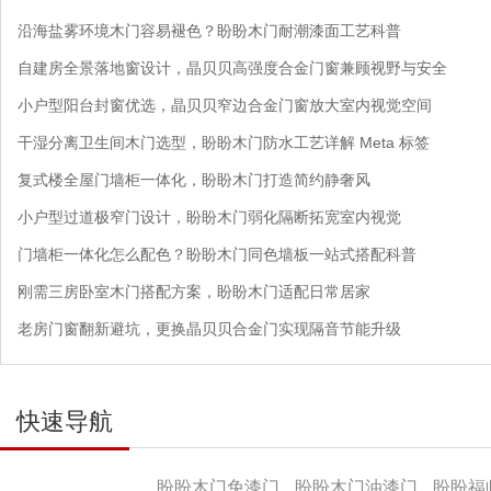
沿海盐雾环境木门容易褪色？盼盼木门耐潮漆面工艺科普
自建房全景落地窗设计，晶贝贝高强度合金门窗兼顾视野与安全
小户型阳台封窗优选，晶贝贝窄边合金门窗放大室内视觉空间
干湿分离卫生间木门选型，盼盼木门防水工艺详解 Meta 标签
复式楼全屋门墙柜一体化，盼盼木门打造简约静奢风
小户型过道极窄门设计，盼盼木门弱化隔断拓宽室内视觉
门墙柜一体化怎么配色？盼盼木门同色墙板一站式搭配科普
刚需三房卧室木门搭配方案，盼盼木门适配日常居家
老房门窗翻新避坑，更换晶贝贝合金门实现隔音节能升级
快速导航
产品导航
盼盼木门免漆门
盼盼木门油漆门
盼盼福