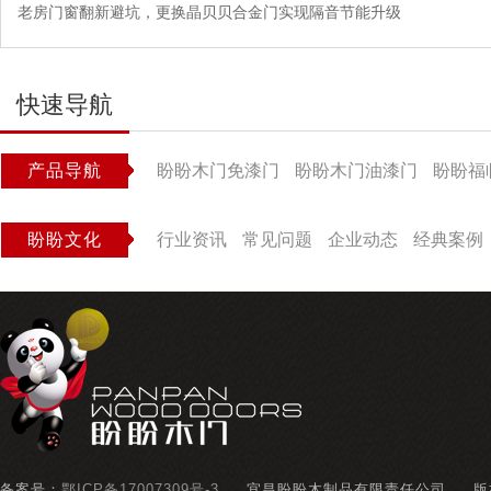
老房门窗翻新避坑，更换晶贝贝合金门实现隔音节能升级
快速导航
产品导航
盼盼木门免漆门
盼盼木门油漆门
盼盼福
盼盼文化
行业资讯
常见问题
企业动态
经典案例
备案号：
鄂ICP备17007309号-3
宜昌盼盼木制品有限责任公司
版