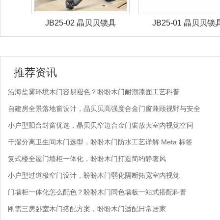
锁具
JB25-02 晶贝贝锁具
JB25-01 晶贝贝锁
推荐资讯
沿海盐雾环境木门容易褪色？盼盼木门耐潮漆面工艺科普
自建房全景落地窗设计，晶贝贝高强度合金门窗兼顾视野与安全
小户型阳台封窗优选，晶贝贝窄边合金门窗放大室内视觉空间
干湿分离卫生间木门选型，盼盼木门防水工艺详解 Meta 标签
复式楼全屋门墙柜一体化，盼盼木门打造简约静奢风
小户型过道极窄门设计，盼盼木门弱化隔断拓宽室内视觉
门墙柜一体化怎么配色？盼盼木门同色墙板一站式搭配科普
刚需三房卧室木门搭配方案，盼盼木门适配日常居家