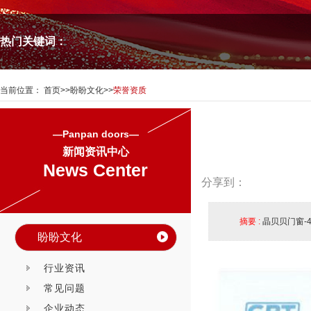
热门关键词：
当前位置：
首页
>>
盼盼文化
>>
荣誉资质
—Panpan doors—
新闻资讯中心
News Center
分享到：
摘要 :
晶贝贝门窗-
盼盼文化
行业资讯
常见问题
企业动态