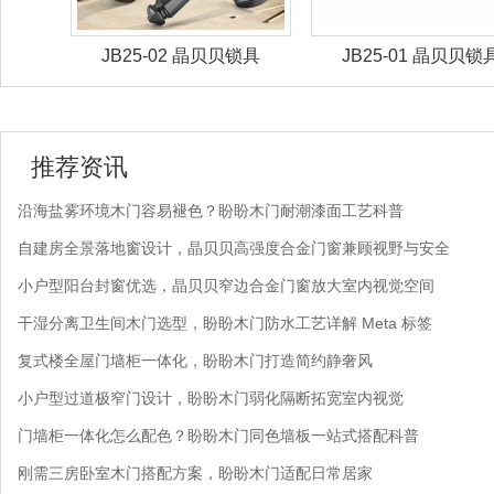
锁具
JB25-02 晶贝贝锁具
JB25-01 晶贝贝锁
推荐资讯
沿海盐雾环境木门容易褪色？盼盼木门耐潮漆面工艺科普
自建房全景落地窗设计，晶贝贝高强度合金门窗兼顾视野与安全
小户型阳台封窗优选，晶贝贝窄边合金门窗放大室内视觉空间
干湿分离卫生间木门选型，盼盼木门防水工艺详解 Meta 标签
复式楼全屋门墙柜一体化，盼盼木门打造简约静奢风
小户型过道极窄门设计，盼盼木门弱化隔断拓宽室内视觉
门墙柜一体化怎么配色？盼盼木门同色墙板一站式搭配科普
刚需三房卧室木门搭配方案，盼盼木门适配日常居家