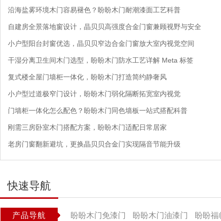
沿海盐雾环境木门容易褪色？盼盼木门耐潮漆面工艺科普
自建房全景落地窗设计，晶贝贝高强度合金门窗兼顾视野与安全
小户型阳台封窗优选，晶贝贝窄边合金门窗放大室内视觉空间
干湿分离卫生间木门选型，盼盼木门防水工艺详解 Meta 标签
复式楼全屋门墙柜一体化，盼盼木门打造简约静奢风
小户型过道极窄门设计，盼盼木门弱化隔断拓宽室内视觉
门墙柜一体化怎么配色？盼盼木门同色墙板一站式搭配科普
刚需三房卧室木门搭配方案，盼盼木门适配日常居家
老房门窗翻新避坑，更换晶贝贝合金门实现隔音节能升级
快速导航
产品导航
盼盼木门免漆门
盼盼木门油漆门
盼盼福