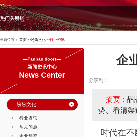
热门关键词：
当前位置：
首页
>>
盼盼文化
>>
行业资讯
企
—Panpan doors—
新闻资讯中心
News Center
分享到：
摘要 :
品
盼盼文化
势、看清渠
行业资讯
常见问题
时代在不
企业动态