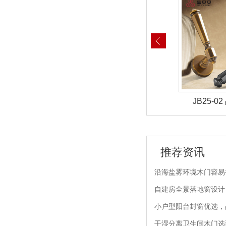
-06 晶贝贝锁具
JB25-05 晶贝贝锁具
JB25-
推荐资讯
沿海盐雾环境木门容易
自建房全景落地窗设计
小户型阳台封窗优选，
干湿分离卫生间木门选型