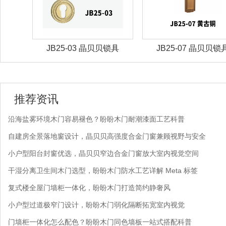
锁具
JB25-07 晶贝贝锁具
JBZ-30晶贝贝智能
推荐资讯
沿海盐雾环境木门容易褪色？盼盼木门耐潮漆面工艺科普
自建房全景落地窗设计，晶贝贝高强度合金门窗兼顾视野与安全
小户型阳台封窗优选，晶贝贝窄边合金门窗放大室内视觉空间
干湿分离卫生间木门选型，盼盼木门防水工艺详解 Meta 标签
复式楼全屋门墙柜一体化，盼盼木门打造简约静奢风
小户型过道极窄门设计，盼盼木门弱化隔断拓宽室内视觉
门墙柜一体化怎么配色？盼盼木门同色墙板一站式搭配科普