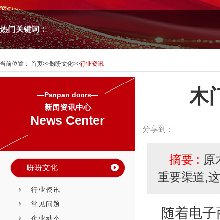
热门关键词：
当前位置：
首页
>>
盼盼文化
>>
行业资讯
木
—Panpan doors—
新闻资讯中心
News Center
分享到：
摘要 :
原
盼盼文化
重要渠道,
行业资讯
常见问题
随着电子
企业动态