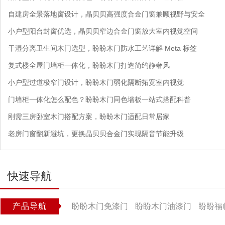
自建房全景落地窗设计，晶贝贝高强度合金门窗兼顾视野与安全
小户型阳台封窗优选，晶贝贝窄边合金门窗放大室内视觉空间
干湿分离卫生间木门选型，盼盼木门防水工艺详解 Meta 标签
复式楼全屋门墙柜一体化，盼盼木门打造简约静奢风
小户型过道极窄门设计，盼盼木门弱化隔断拓宽室内视觉
门墙柜一体化怎么配色？盼盼木门同色墙板一站式搭配科普
刚需三房卧室木门搭配方案，盼盼木门适配日常居家
老房门窗翻新避坑，更换晶贝贝合金门实现隔音节能升级
快速导航
产品导航
盼盼木门免漆门
盼盼木门油漆门
盼盼福