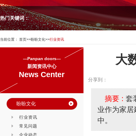
热门关键词：
当前位置：
首页
>>
盼盼文化
>>
行业资讯
大
—Panpan doors—
新闻资讯中心
News Center
分享到：
摘要 :
套
盼盼文化
业作为家居
行业资讯
中。
常见问题
企业动态