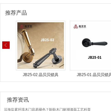
推荐产品
-02 晶贝贝锁具
JB25-01 晶贝贝锁具
JB25-
推荐资讯
沿海盐雾环境木门容易褪色？盼盼木门耐潮漆面工艺科普