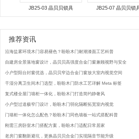
锁具
JB25-03 晶贝贝锁具
JB25-07 晶贝贝锁
推荐资讯
沿海盐雾环境木门容易褪色？盼盼木门耐潮漆面工艺科普
自建房全景落地窗设计，晶贝贝高强度合金门窗兼顾视野与安全
小户型阳台封窗优选，晶贝贝窄边合金门窗放大室内视觉空间
干湿分离卫生间木门选型，盼盼木门防水工艺详解 Meta 标签
复式楼全屋门墙柜一体化，盼盼木门打造简约静奢风
小户型过道极窄门设计，盼盼木门弱化隔断拓宽室内视觉
门墙柜一体化怎么配色？盼盼木门同色墙板一站式搭配科普
刚需三房卧室木门搭配方案，盼盼木门适配日常居家
老房门窗翻新避坑，更换晶贝贝合金门实现隔音节能升级