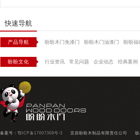
快速导航
产品导航
盼盼木门免漆门
盼盼木门油漆门
盼盼福
盼盼文化
行业资讯
常见问题
企业动态
经典案例
备案号：
鄂ICP备17007309号-3
宜昌盼盼木制品有限责任公司
版