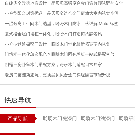
自建房全景落地窗设计，晶贝贝高强度合金门窗兼顾视野与安全
小户型阳台封窗优选，晶贝贝窄边合金门窗放大室内视觉空间
干湿分离卫生间木门选型，盼盼木门防水工艺详解 Meta 标签
复式楼全屋门墙柜一体化，盼盼木门打造简约静奢风
小户型过道极窄门设计，盼盼木门弱化隔断拓宽室内视觉
门墙柜一体化怎么配色？盼盼木门同色墙板一站式搭配科普
刚需三房卧室木门搭配方案，盼盼木门适配日常居家
老房门窗翻新避坑，更换晶贝贝合金门实现隔音节能升级
快速导航
产品导航
盼盼木门免漆门
盼盼木门油漆门
盼盼福