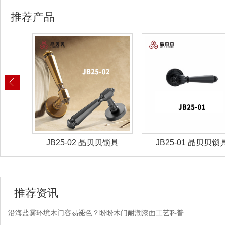
推荐产品
锁具
JB25-02 晶贝贝锁具
JB25-01 晶贝贝锁
推荐资讯
沿海盐雾环境木门容易褪色？盼盼木门耐潮漆面工艺科普