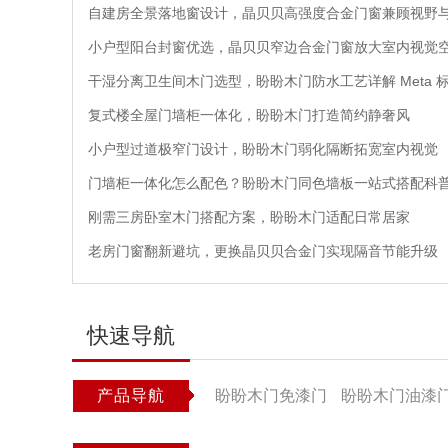
自建房全景落地窗设计，晶贝贝高强度合金门窗兼顾视野
小户型阳台封窗优选，晶贝贝窄边合金门窗放大室内视觉
干湿分离卫生间木门选型，盼盼木门防水工艺详解 Meta 
复式楼全屋门墙柜一体化，盼盼木门打造简约静奢风
小户型过道极窄门设计，盼盼木门弱化隔断拓宽室内视觉
门墙柜一体化怎么配色？盼盼木门同色墙板一站式搭配科
刚需三房卧室木门搭配方案，盼盼木门适配日常居家
老房门窗翻新避坑，更换晶贝贝合金门实现隔音节能升级
快速导航
产品导航
盼盼木门免漆门
盼盼木门油漆