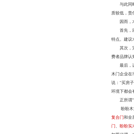
与此同
质较低，责
因而，
首先，
特点。建议
其次，
费者品牌认
最后，
木门企业在
说：“买房
环境下都会
正所谓
盼盼木
复合门
和全
门
、
盼盼
实