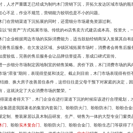
时，人才严重匮乏已经成为制约木门营销下沉，开拓欠发达区域市场的瓶
任心不足，作业不规范，营销能力较弱也是不小的问题。
木门在营销渠道下沉拓展的同时，还需细分市场避免资源过剩。
应以
“轻资产”方式拓展市场。传统的
店售卖方式建店成本高、投资大，
4S
木门企业根据周边市场的实际消费能力，适当鼓励经销商深入发展其自有的
完善售后服务。在欠发达区域、乡镇区域拓展市场时，消费者会将售后服
知度较低，完善的售后服务会让品牌信誉提高，形成口碑式宣传。
进一步细分市场制定因地制宜的销售策略。房价下跌，木门消费市场的风
市场“滞涨”期间，表现得坚挺和淡定。截止到目前，木门市场表现得有些
子结婚、换大房子改善居住条件，这些往往是父母干预下对家庭的决定，
有，这就决定了大众消费市场的繁荣。”
“得渠道者得天下”，木门企业在进行渠道下沉的时候应该进行合理规划，
业集团是我国著名的集室内套装门、盼盼防火门、盼盼防水门、盼盼合金
屋定制、整装家居以及木制品研发、生产、销售为一体的大型专业门窗类
木门
、盼盼
实木复合门
、盼盼防火门、盼盼合金门、盼盼生态门等获得了