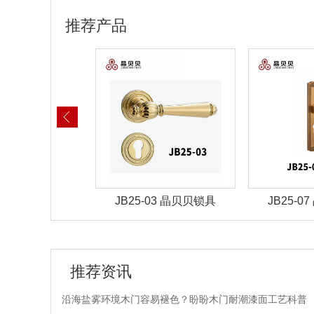
推荐产品
-01 晶贝贝锁具
JB25-03 晶贝贝锁具
JB25-
推荐资讯
沿海盐雾环境木门容易褪色？盼盼木门耐潮漆面工艺科普