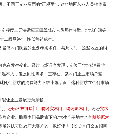
颈。不同于专业店面的
“正规军”，这些地区从业人员整体素
一定程度上无法适应三四线城市人员居住分散、地域广阔等
“二级网络”，降低营销成本。
务当做木门购置的重要考虑条件。与此同时，这些地区的消
向也在发生变化。经过市场调查发现，定位于
“大众消费”的
不温不火，但是刚性需求一直存在。某木门企业市场总监
因此刚性需求的消费能力不容小觑，而且这种需求在任何市场
才能让企业发展更为顺畅。
门、
盼盼科技健康门
、
盼盼
实木门
、
盼盼原木门
、盼盼
实木
品牌企业。盼盼木门品牌旗下的7大生产基地生产的
盼盼原木
市场的认可以及广大客户的一致好评！【盼盼木门全国招商