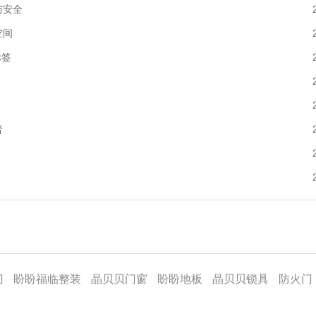
与安全
空间
标签
普
门
盼盼福临整装
晶贝贝门窗
盼盼地板
晶贝贝锁具
防火门