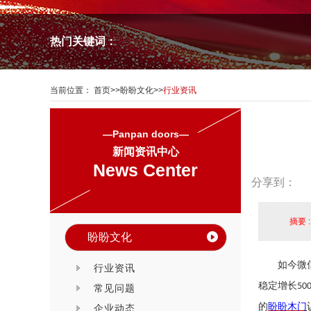
热门关键词：
当前位置：
首页
>>
盼盼文化
>>
行业资讯
—Panpan doors—
新闻资讯中心
News Center
分享到：
摘要 
盼盼文化
如今微
行业资讯
稳定增长
50
常见问题
的
盼盼木门
企业动态