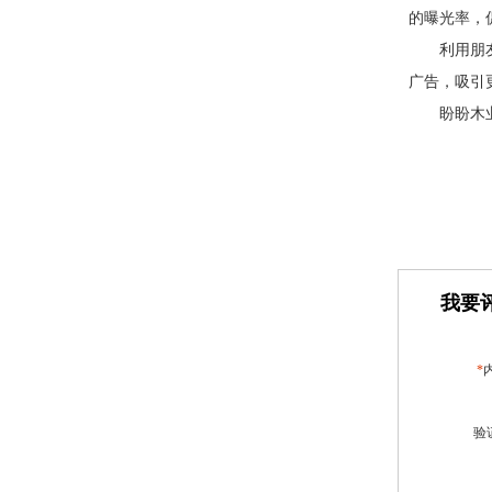
的曝光率，
利用朋
广告，吸引
盼盼木
我要评
*
验