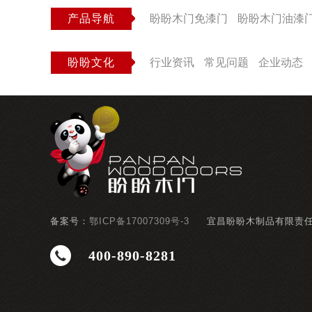
产品导航
盼盼木门免漆门
盼盼木门油漆
盼盼文化
行业资讯
常见问题
企业动态
备案号：
鄂ICP备17007309号-3
宜昌盼盼木制品有限责
400-890-8281