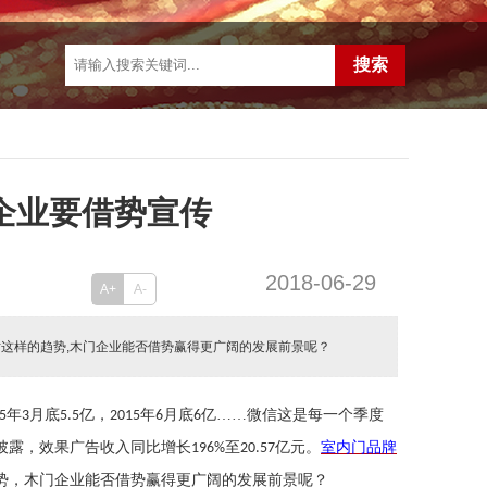
企业要借势宣传
2018-06-29
A+
A-
这样的趋势,木门企业能否借势赢得更广阔的发展前景呢？
年
月底
亿，
年
月底
亿……微信这是每一个季度
5
3
5.5
2015
6
6
披露，效果广告收入同比增长
至
亿元。
室内门品牌
196%
20.57
势，木门企业能否借势赢得更广阔的发展前景呢？