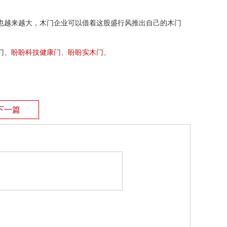
也越来越大，木门企业可以借着这股盛行风推出自己的木门
门、
盼盼科技健康门
、
盼盼
实木门
、
下一篇