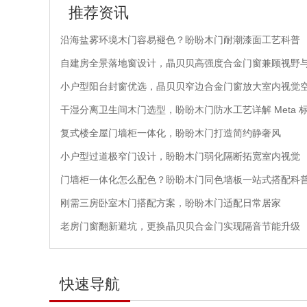
推荐资讯
沿海盐雾环境木门容易褪色？盼盼木门耐潮漆面工艺科普
自建房全景落地窗设计，晶贝贝高强度合金门窗兼顾视野
小户型阳台封窗优选，晶贝贝窄边合金门窗放大室内视觉
干湿分离卫生间木门选型，盼盼木门防水工艺详解 Meta 
复式楼全屋门墙柜一体化，盼盼木门打造简约静奢风
小户型过道极窄门设计，盼盼木门弱化隔断拓宽室内视觉
门墙柜一体化怎么配色？盼盼木门同色墙板一站式搭配科
刚需三房卧室木门搭配方案，盼盼木门适配日常居家
老房门窗翻新避坑，更换晶贝贝合金门实现隔音节能升级
快速导航