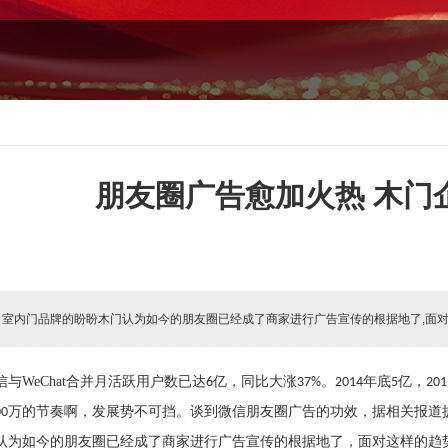
朋友圈广告愈加火热 木门
:
室内门品牌的盼盼木门认为如今的朋友圈已经成了商家进行广告宣传的根据地了,面对
信与
WeChat
合并月活跃用户数已达
亿，同比大涨
。
年底
亿，
6
37%
2014
5
201
万的节奏啊，发展势不可挡。谈到微信朋友圈广告的功效，据相关报道
00
认为
如今的朋友圈已经成了商家进行广告宣传的根据地了，面对这样的趋