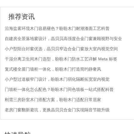
推荐资讯
沿海盐雾环境木门容易褪色？盼盼木门耐潮漆面工艺科普
自建房全景落地窗设计，晶贝贝高强度合金门窗兼顾视野与安全
小户型阳台封窗优选，晶贝贝窄边合金门窗放大室内视觉空间
干湿分离卫生间木门选型，盼盼木门防水工艺详解 Meta 标签
复式楼全屋门墙柜一体化，盼盼木门打造简约静奢风
小户型过道极窄门设计，盼盼木门弱化隔断拓宽室内视觉
门墙柜一体化怎么配色？盼盼木门同色墙板一站式搭配科普
刚需三房卧室木门搭配方案，盼盼木门适配日常居家
老房门窗翻新避坑，更换晶贝贝合金门实现隔音节能升级