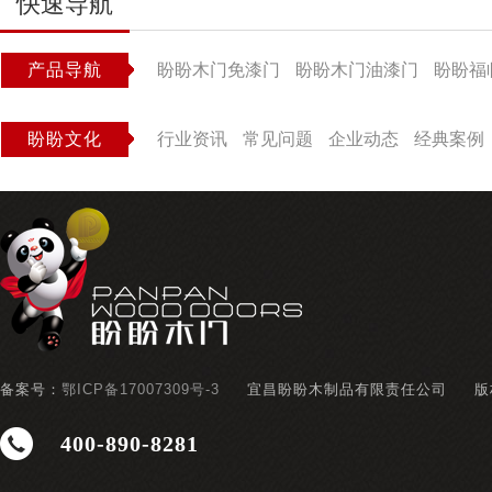
快速导航
产品导航
盼盼木门免漆门
盼盼木门油漆门
盼盼福
盼盼文化
行业资讯
常见问题
企业动态
经典案例
备案号：
鄂ICP备17007309号-3
宜昌盼盼木制品有限责任公司
版
400-890-8281