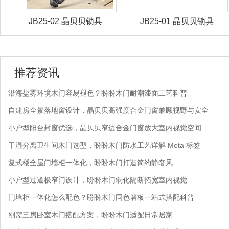
锁具
JB25-01 晶贝贝锁具
JB25-03 晶贝贝锁
推荐资讯
沿海盐雾环境木门容易褪色？盼盼木门耐潮漆面工艺科普
自建房全景落地窗设计，晶贝贝高强度合金门窗兼顾视野与安全
小户型阳台封窗优选，晶贝贝窄边合金门窗放大室内视觉空间
干湿分离卫生间木门选型，盼盼木门防水工艺详解 Meta 标签
复式楼全屋门墙柜一体化，盼盼木门打造简约静奢风
小户型过道极窄门设计，盼盼木门弱化隔断拓宽室内视觉
门墙柜一体化怎么配色？盼盼木门同色墙板一站式搭配科普
刚需三房卧室木门搭配方案，盼盼木门适配日常居家