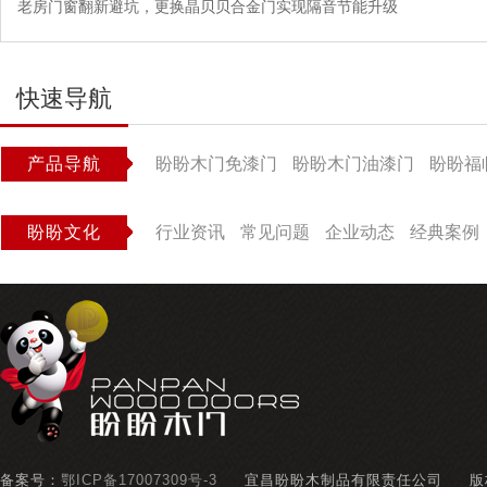
老房门窗翻新避坑，更换晶贝贝合金门实现隔音节能升级
快速导航
产品导航
盼盼木门免漆门
盼盼木门油漆门
盼盼福
盼盼文化
行业资讯
常见问题
企业动态
经典案例
备案号：
鄂ICP备17007309号-3
宜昌盼盼木制品有限责任公司
版