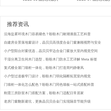
推荐资讯
沿海盐雾环境木门容易褪色？盼盼木门耐潮漆面工艺科普
自建房全景落地窗设计，晶贝贝高强度合金门窗兼顾视野与安全
小户型阳台封窗优选，晶贝贝窄边合金门窗放大室内视觉空间
干湿分离卫生间木门选型，盼盼木门防水工艺详解 Meta 标签
复式楼全屋门墙柜一体化，盼盼木门打造简约静奢风
小户型过道极窄门设计，盼盼木门弱化隔断拓宽室内视觉
门墙柜一体化怎么配色？盼盼木门同色墙板一站式搭配科普
刚需三房卧室木门搭配方案，盼盼木门适配日常居家
老房门窗翻新避坑，更换晶贝贝合金门实现隔音节能升级