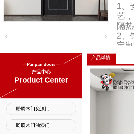
1、
艺，
隔热
2、
定制
3、
产品详情
4、
—Panpan doors—
产品中心
5、
Product Center
盼盼木门免漆门
盼盼木门油漆门