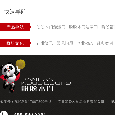
快速导航
产品导航
盼盼木门免漆门
盼盼木门油漆门
盼盼福
盼盼文化
行业资讯
常见问题
企业动态
经典案例
备案号：
鄂ICP备17007309号-3
宜昌盼盼木制品有限责任公司
版
400-890-8281