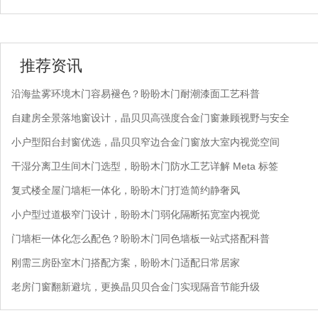
推荐资讯
沿海盐雾环境木门容易褪色？盼盼木门耐潮漆面工艺科普
自建房全景落地窗设计，晶贝贝高强度合金门窗兼顾视野与安全
小户型阳台封窗优选，晶贝贝窄边合金门窗放大室内视觉空间
干湿分离卫生间木门选型，盼盼木门防水工艺详解 Meta 标签
复式楼全屋门墙柜一体化，盼盼木门打造简约静奢风
小户型过道极窄门设计，盼盼木门弱化隔断拓宽室内视觉
门墙柜一体化怎么配色？盼盼木门同色墙板一站式搭配科普
刚需三房卧室木门搭配方案，盼盼木门适配日常居家
老房门窗翻新避坑，更换晶贝贝合金门实现隔音节能升级