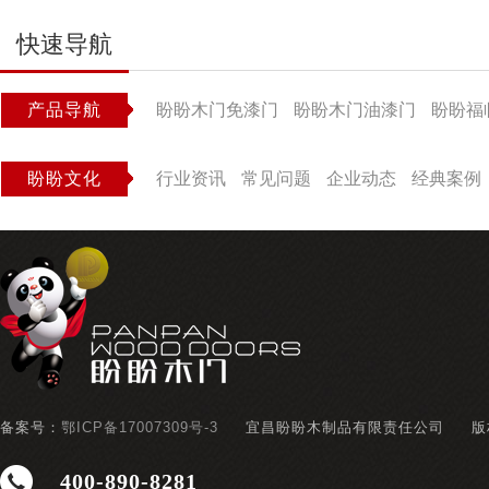
快速导航
产品导航
盼盼木门免漆门
盼盼木门油漆门
盼盼福
盼盼文化
行业资讯
常见问题
企业动态
经典案例
备案号：
鄂ICP备17007309号-3
宜昌盼盼木制品有限责任公司
版
400-890-8281