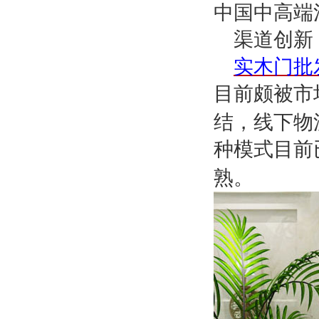
中国中高端
渠道创新
实木门批
目前颇被市
结，线下物
种模式目前
熟。