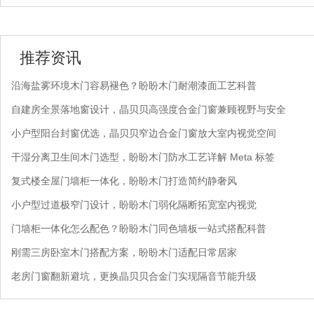
推荐资讯
沿海盐雾环境木门容易褪色？盼盼木门耐潮漆面工艺科普
自建房全景落地窗设计，晶贝贝高强度合金门窗兼顾视野与安全
小户型阳台封窗优选，晶贝贝窄边合金门窗放大室内视觉空间
干湿分离卫生间木门选型，盼盼木门防水工艺详解 Meta 标签
复式楼全屋门墙柜一体化，盼盼木门打造简约静奢风
小户型过道极窄门设计，盼盼木门弱化隔断拓宽室内视觉
门墙柜一体化怎么配色？盼盼木门同色墙板一站式搭配科普
刚需三房卧室木门搭配方案，盼盼木门适配日常居家
老房门窗翻新避坑，更换晶贝贝合金门实现隔音节能升级