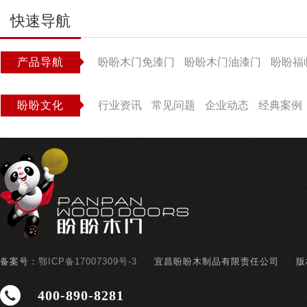
快速导航
产品导航
盼盼木门免漆门
盼盼木门油漆门
盼盼福
盼盼文化
行业资讯
常见问题
企业动态
经典案例
备案号：
鄂ICP备17007309号-3
宜昌盼盼木制品有限责任公司
版
400-890-8281