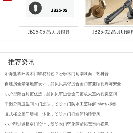
锁具
JB25-02 晶贝贝锁具
JB25-01 晶贝贝锁
推荐资讯
沿海盐雾环境木门容易褪色？盼盼木门耐潮漆面工艺科普
自建房全景落地窗设计，晶贝贝高强度合金门窗兼顾视野与安全
小户型阳台封窗优选，晶贝贝窄边合金门窗放大室内视觉空间
干湿分离卫生间木门选型，盼盼木门防水工艺详解 Meta 标签
复式楼全屋门墙柜一体化，盼盼木门打造简约静奢风
小户型过道极窄门设计，盼盼木门弱化隔断拓宽室内视觉