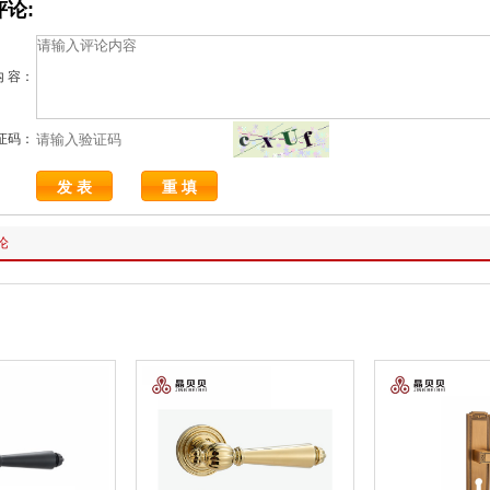
论:
内 容：
证码：
论