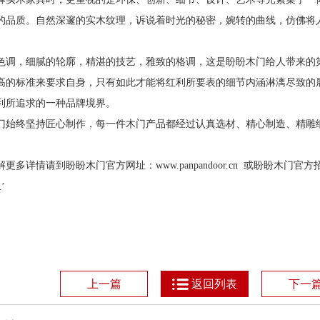
的品质。自然深邃的实木纹理，诉说着时光的秘密，婉转的曲线，仿佛将
。
色调，细腻的轮廓，精湛的技艺，雅致的格调，这是盼盼木门给人带来的
高的标准来要求自身，只有如此才能将红利所要表的细节内涵淋漓尽致的
利所追求的一种品牌境界。
门始终坚持匠心制作，每一件木门产品都经过认真选材、精心制造、精雕
解更多详情请到盼盼木门官方网址：
www.panpandoor.cn
或盼盼木门官方
’
1
上一篇
返回列表
下一