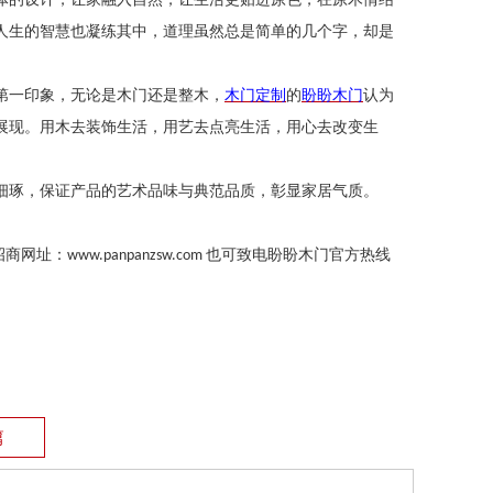
人生的智慧也凝练其中，道理虽然总是简单的几个字，却是
第一印象，无论是木门还是整木，
木门定制
的
盼盼木门
认为
展现。用木去装饰生活，用艺去点亮生活，用心去改变生
细琢，保证产品的艺术品味与典范品质，彰显家居气质。
招商网址：
也可致电盼盼木门官方热线
www.panpanzsw.com
篇