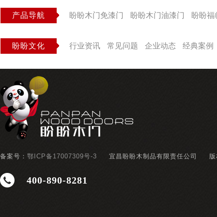
产品导航
盼盼木门免漆门
盼盼木门油漆门
盼盼福
盼盼文化
行业资讯
常见问题
企业动态
经典案例
备案号：
鄂ICP备17007309号-3
宜昌盼盼木制品有限责任公司
版
400-890-8281