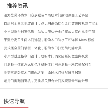
推荐资讯
沿海盐雾环境木门容易褪色？盼盼木门耐潮漆面工艺科普
自建房全景落地窗设计，晶贝贝高强度合金门窗兼顾视野与安全
小户型阳台封窗优选，晶贝贝窄边合金门窗放大室内视觉空间
干湿分离卫生间木门选型，盼盼木门防水工艺详解 Meta 标签
复式楼全屋门墙柜一体化，盼盼木门打造简约静奢风
小户型过道极窄门设计，盼盼木门弱化隔断拓宽室内视觉
门墙柜一体化怎么配色？盼盼木门同色墙板一站式搭配科普
刚需三房卧室木门搭配方案，盼盼木门适配日常居家
老房门窗翻新避坑，更换晶贝贝合金门实现隔音节能升级
快速导航