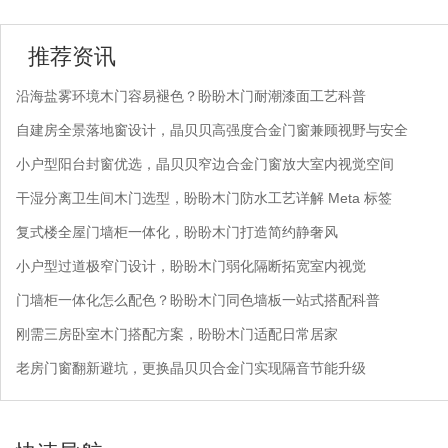
推荐资讯
沿海盐雾环境木门容易褪色？盼盼木门耐潮漆面工艺科普
自建房全景落地窗设计，晶贝贝高强度合金门窗兼顾视野与安全
小户型阳台封窗优选，晶贝贝窄边合金门窗放大室内视觉空间
干湿分离卫生间木门选型，盼盼木门防水工艺详解 Meta 标签
复式楼全屋门墙柜一体化，盼盼木门打造简约静奢风
小户型过道极窄门设计，盼盼木门弱化隔断拓宽室内视觉
门墙柜一体化怎么配色？盼盼木门同色墙板一站式搭配科普
刚需三房卧室木门搭配方案，盼盼木门适配日常居家
老房门窗翻新避坑，更换晶贝贝合金门实现隔音节能升级