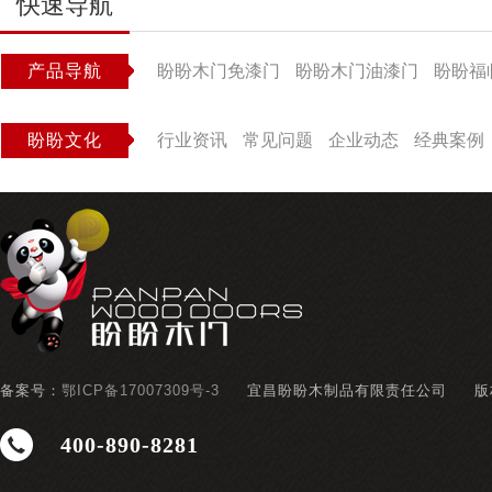
快速导航
产品导航
盼盼木门免漆门
盼盼木门油漆门
盼盼福
盼盼文化
行业资讯
常见问题
企业动态
经典案例
备案号：
鄂ICP备17007309号-3
宜昌盼盼木制品有限责任公司
版
400-890-8281