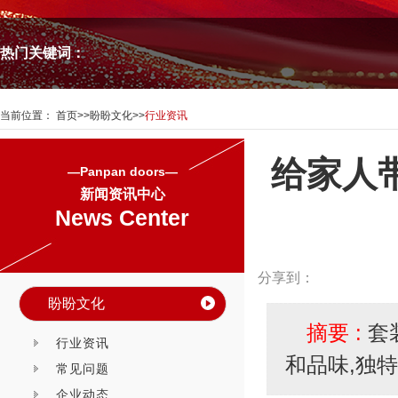
热门关键词：
当前位置：
首页
>>
盼盼文化
>>
行业资讯
给家人
—Panpan doors—
新闻资讯中心
News Center
分享到：
盼盼文化
摘要 :
套
行业资讯
和品味,独
常见问题
企业动态