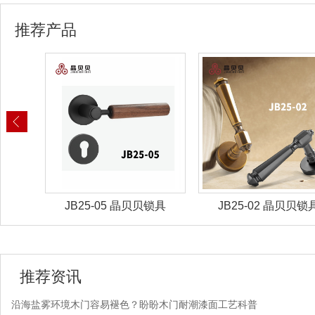
推荐产品
锁具
JB25-02 晶贝贝锁具
JB25-01 晶贝贝锁
推荐资讯
沿海盐雾环境木门容易褪色？盼盼木门耐潮漆面工艺科普