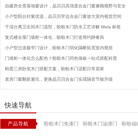
自建房全景落地窗设计，晶贝贝高强度合金门窗兼顾视野与安全
小户型阳台封窗优选，晶贝贝窄边合金门窗放大室内视觉空间
干湿分离卫生间木门选型，盼盼木门防水工艺详解 Meta 标签
复式楼全屋门墙柜一体化，盼盼木门打造简约静奢风
小户型过道极窄门设计，盼盼木门弱化隔断拓宽室内视觉
门墙柜一体化怎么配色？盼盼木门同色墙板一站式搭配科普
刚需三房卧室木门搭配方案，盼盼木门适配日常居家
老房门窗翻新避坑，更换晶贝贝合金门实现隔音节能升级
快速导航
产品导航
盼盼木门免漆门
盼盼木门油漆门
盼盼福