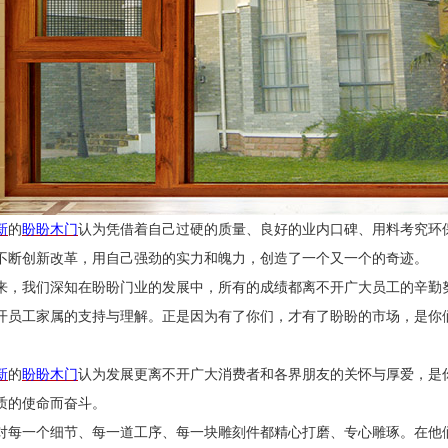
新
的
盼盼木门
认为凭借着自己过硬的质量、良好的业内口碑、用料考究环
不断创新改革，用自己强劲的实力和魄力，创造了一个又一个的奇迹。
来，我们深知在盼盼门业的发展中，所有的成绩都离不开广大员工的辛勤
开员工家属的支持与理解。正是因为有了你们，才有了盼盼的市场，是你
新
的
盼盼木门
认为发展更离不开广大消费者和各界朋友的关怀与厚爱，是
质的使命而奋斗。
对每一个细节、每一道工序、每一块雕刻件都精心打磨、专心雕琢。在他