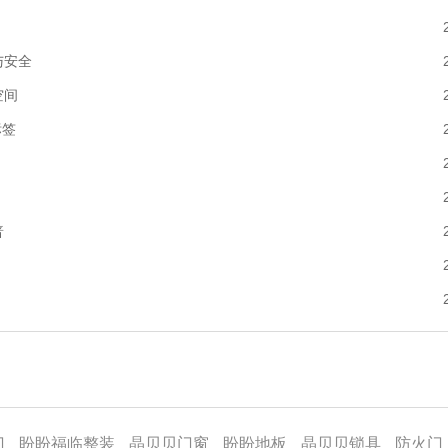
与安全
空间
标签
普
门
盼盼福临整装
晶贝贝门窗
盼盼地板
晶贝贝锁具
防火门