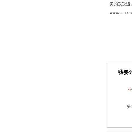
美的孜孜追
www.panpan
我要评
*
验