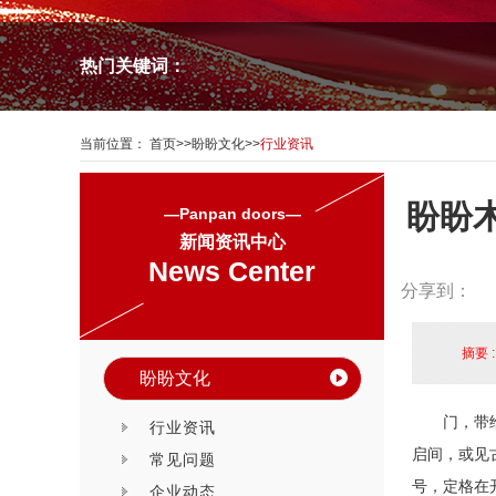
热门关键词：
当前位置：
首页
>>
盼盼文化
>>
行业资讯
盼盼
—Panpan doors—
新闻资讯中心
News Center
分享到：
摘要 
盼盼文化
门，带
行业资讯
启间，或见
常见问题
号，定格在
企业动态