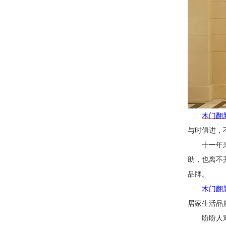
木门翻
与时俱进，
十一年
助，也离不
品牌。
木门翻
居家生活品
盼盼人