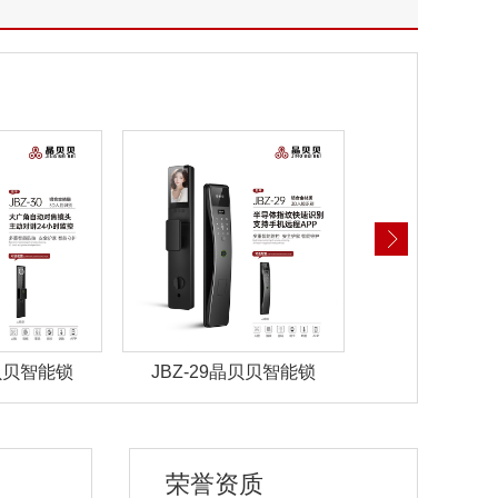
晶贝贝智能锁
JBZ-28晶贝贝智能锁
JBZ-27晶
荣誉资质