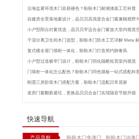
沿海盐雾环境木门容易褪色？盼盼木门耐潮漆面工艺科普
自建房全景落地窗设计，晶贝贝高强度合金门窗兼顾视野
小户型阳台封窗优选，晶贝贝窄边合金门窗放大室内视觉
干湿分离卫生间木门选型，盼盼木门防水工艺详解 Meta 
复式楼全屋门墙柜一体化，盼盼木门打造简约静奢风
小户型过道极窄门设计，盼盼木门弱化隔断拓宽室内视觉
门墙柜一体化怎么配色？盼盼木门同色墙板一站式搭配科
刚需三房卧室木门搭配方案，盼盼木门适配日常居家
老房门窗翻新避坑，更换晶贝贝合金门实现隔音节能升级
快速导航
产品导航
盼盼木门免漆门
盼盼木门油漆