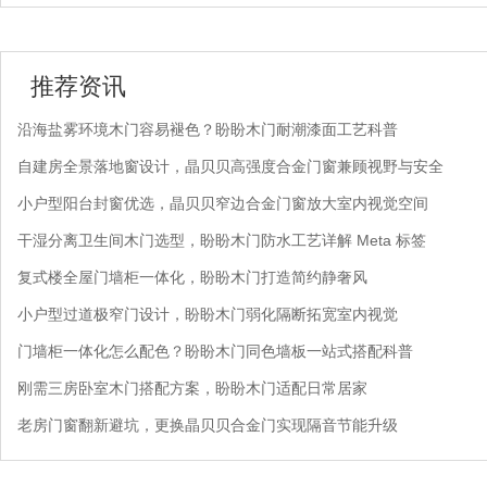
推荐资讯
沿海盐雾环境木门容易褪色？盼盼木门耐潮漆面工艺科普
自建房全景落地窗设计，晶贝贝高强度合金门窗兼顾视野与安全
小户型阳台封窗优选，晶贝贝窄边合金门窗放大室内视觉空间
干湿分离卫生间木门选型，盼盼木门防水工艺详解 Meta 标签
复式楼全屋门墙柜一体化，盼盼木门打造简约静奢风
小户型过道极窄门设计，盼盼木门弱化隔断拓宽室内视觉
门墙柜一体化怎么配色？盼盼木门同色墙板一站式搭配科普
刚需三房卧室木门搭配方案，盼盼木门适配日常居家
老房门窗翻新避坑，更换晶贝贝合金门实现隔音节能升级