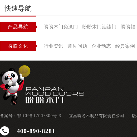
快速导航
产品导航
盼盼木门免漆门
盼盼木门油漆门
盼盼福
盼盼文化
行业资讯
常见问题
企业动态
经典案例
备案号：
鄂ICP备17007309号-3
宜昌盼盼木制品有限责任公司
版
400-890-8281