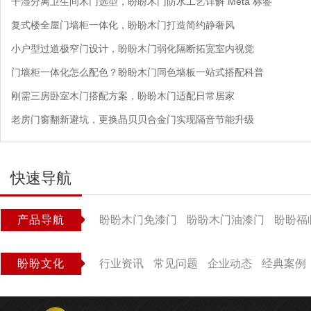
干湿分离卫生间木门选型，盼盼木门防水工艺详解 Meta 标签
复式楼全屋门墙柜一体化，盼盼木门打造简约静奢风
小户型过道极窄门设计，盼盼木门弱化隔断拓宽室内视觉
门墙柜一体化怎么配色？盼盼木门同色墙板一站式搭配科普
刚需三房卧室木门搭配方案，盼盼木门适配日常居家
老房门窗翻新避坑，更换晶贝贝合金门实现隔音节能升级
快速导航
产品导航
盼盼木门免漆门
盼盼木门油漆门
盼盼福
盼盼文化
行业资讯
常见问题
企业动态
经典案例