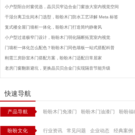
小户型阳台封窗优选，晶贝贝窄边合金门窗放大室内视觉空间
干湿分离卫生间木门选型，盼盼木门防水工艺详解 Meta 标签
复式楼全屋门墙柜一体化，盼盼木门打造简约静奢风
小户型过道极窄门设计，盼盼木门弱化隔断拓宽室内视觉
门墙柜一体化怎么配色？盼盼木门同色墙板一站式搭配科普
刚需三房卧室木门搭配方案，盼盼木门适配日常居家
老房门窗翻新避坑，更换晶贝贝合金门实现隔音节能升级
快速导航
产品导航
盼盼木门免漆门
盼盼木门油漆门
盼盼福
盼盼文化
行业资讯
常见问题
企业动态
经典案例