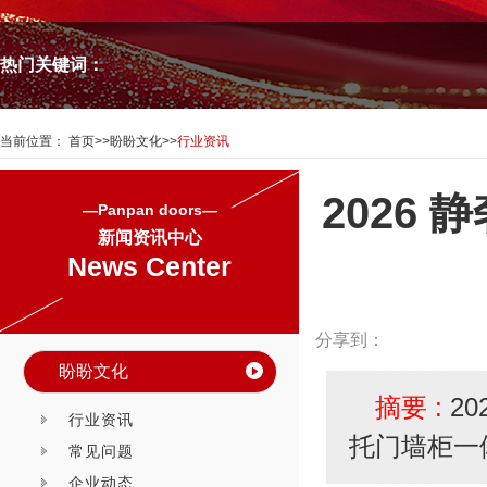
热门关键词：
当前位置：
首页
>>
盼盼文化
>>
行业资讯
2026
—Panpan doors—
新闻资讯中心
News Center
分享到：
盼盼文化
摘要 :
2
行业资讯
托门墙柜一
常见问题
企业动态