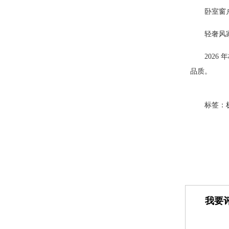
卧室窗
轻奢风
202
品质。
标签：
我要评