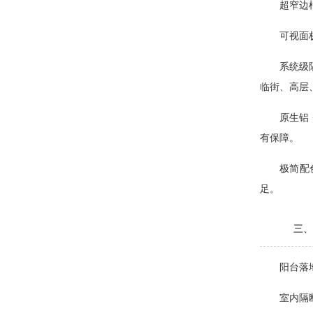
超窄边
可视面
系统级
临街、高层
原生铝
有保障。
极简配
足。
三、
阳台落
室内隔