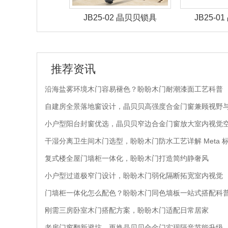
-05 晶贝贝锁具
JB25-02 晶贝贝锁具
JB25-
推荐资讯
沿海盐雾环境木门容易褪色？盼盼木门耐潮漆面工艺科普
自建房全景落地窗设计，晶贝贝高强度合金门窗兼顾视野
小户型阳台封窗优选，晶贝贝窄边合金门窗放大室内视觉
干湿分离卫生间木门选型，盼盼木门防水工艺详解 Meta 
复式楼全屋门墙柜一体化，盼盼木门打造简约静奢风
小户型过道极窄门设计，盼盼木门弱化隔断拓宽室内视觉
门墙柜一体化怎么配色？盼盼木门同色墙板一站式搭配科
刚需三房卧室木门搭配方案，盼盼木门适配日常居家
老房门窗翻新避坑，更换晶贝贝合金门实现隔音节能升级