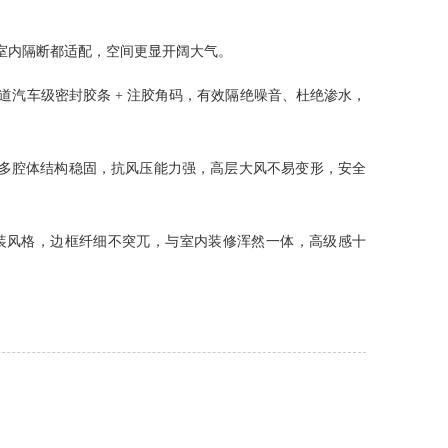
室内隔断都适配，空间更显开阔大气。
 多道汽车级密封胶条 + 注胶角码
，有效隔绝噪音、杜绝渗水，
多腔体结构稳固，抗风压能力强，高层大风不易变形，安全
装风格，边框纤细不突兀，与室内装修浑然一体，高级感十