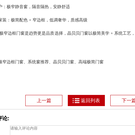
户：极窄静音窗，隔音隔热，安静舒适
家装：极简配色 + 窄边框，低调奢华，质感高级
6 年极窄边框门窗是趋势更是品质选择，晶贝贝门窗以极简美学 + 系统
极窄边框门窗、系统窗推荐、晶贝贝门窗、高端极简门窗
上一篇
返回列表
下一
论: