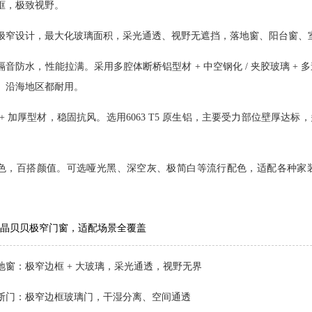
框，极致视野。
极窄设计，最大化玻璃面积，采光通透、视野无遮挡，落地窗、阳台窗、
隔音防水，性能拉满。
采用
多腔体断桥铝型材 + 中空钢化 / 夹胶玻璃 +
、沿海地区都耐用。
 + 加厚型材，稳固抗风。
选用
6063 T5 原生铝
，主要受力部位壁厚达标，
色，百搭颜值。
可选哑光黑、深空灰、极简白等流行配色，适配各种家
晶贝贝极窄门窗，适配场景全覆盖
地窗：极窄边框 + 大玻璃，采光通透，视野无界
断门：极窄边框玻璃门，干湿分离、空间通透