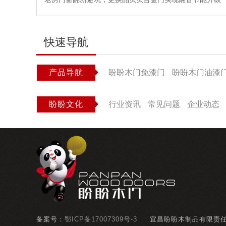
快速导航
产品导航
盼盼木门免漆门
盼盼木门油漆
盼盼文化
行业资讯
常见问题
企业动态
备案号：
鄂ICP备17007309号-3
宜昌盼盼木制品有限责