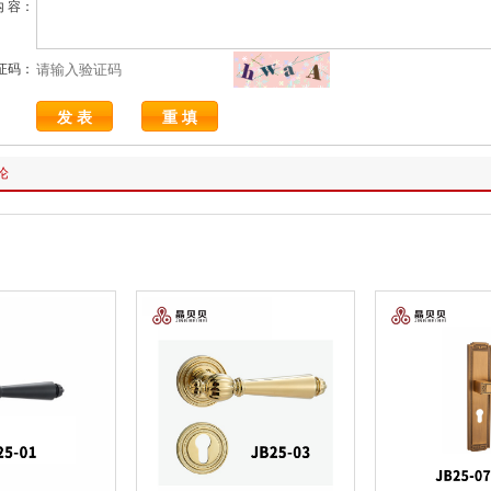
内 容：
证码：
论