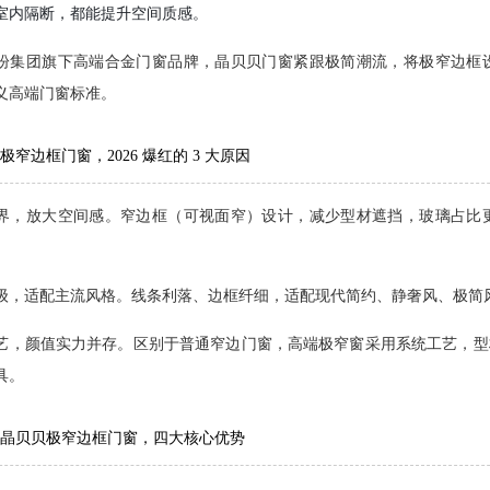
室内隔断，都能提升空间质感。
盼集团旗下高端合金门窗品牌，晶贝贝门窗紧跟极简潮流，将极窄边框
义高端门窗标准。
极窄边框门窗，2026 爆红的 3 大原因
界，放大空间感。
窄边框（可视面窄）设计，减少型材遮挡，玻璃占比
级，适配主流风格。
线条利落、边框纤细，适配现代简约、静奢风、极简风、
艺，颜值实力并存。
区别于普通窄边门窗，高端极窄窗采用系统工艺，型
具。
晶贝贝极窄边框门窗，四大核心优势