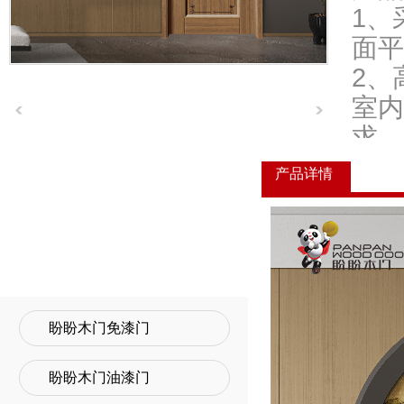
1、
面平
2、
室内
求，
3、
产品详情
4、
—Panpan doors—
产品中心
5、
Product Center
因素
盼盼木门免漆门
盼盼木门油漆门