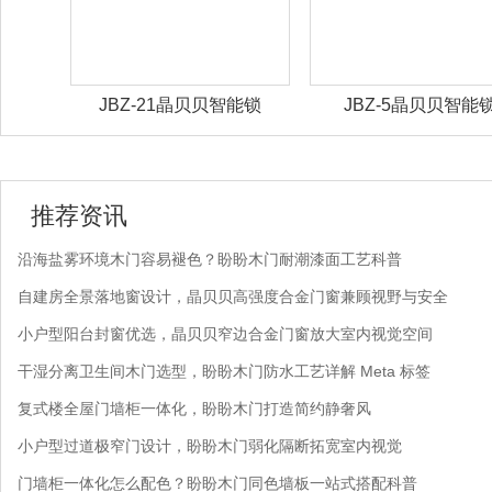
能锁
JBZ-21晶贝贝智能锁
JBZ-5晶贝贝智能
推荐资讯
沿海盐雾环境木门容易褪色？盼盼木门耐潮漆面工艺科普
自建房全景落地窗设计，晶贝贝高强度合金门窗兼顾视野与安全
小户型阳台封窗优选，晶贝贝窄边合金门窗放大室内视觉空间
干湿分离卫生间木门选型，盼盼木门防水工艺详解 Meta 标签
复式楼全屋门墙柜一体化，盼盼木门打造简约静奢风
小户型过道极窄门设计，盼盼木门弱化隔断拓宽室内视觉
门墙柜一体化怎么配色？盼盼木门同色墙板一站式搭配科普