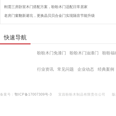
刚需三房卧室木门搭配方案，盼盼木门适配日常居家
老房门窗翻新避坑，更换晶贝贝合金门实现隔音节能升级
快速导航
产品导航
盼盼木门免漆门
盼盼木门油漆门
盼盼福
盼盼文化
行业资讯
常见问题
企业动态
经典案例
备案号：
鄂ICP备17007309号-3
宜昌盼盼木制品有限责任公司
版
400-890-8281