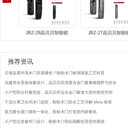
能锁
JBZ-28晶贝贝智能锁
JBZ-27晶贝贝智能
推荐资讯
沿海盐雾环境木门容易褪色？盼盼木门耐潮漆面工艺科普
自建房全景落地窗设计，晶贝贝高强度合金门窗兼顾视野与安全
小户型阳台封窗优选，晶贝贝窄边合金门窗放大室内视觉空间
干湿分离卫生间木门选型，盼盼木门防水工艺详解 Meta 标签
复式楼全屋门墙柜一体化，盼盼木门打造简约静奢风
小户型过道极窄门设计，盼盼木门弱化隔断拓宽室内视觉