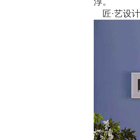
淳。
匠
·艺设