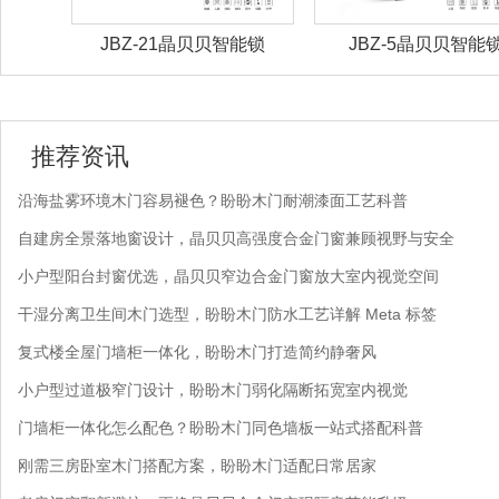
能锁
JBZ-21晶贝贝智能锁
JBZ-5晶贝贝智能
推荐资讯
沿海盐雾环境木门容易褪色？盼盼木门耐潮漆面工艺科普
自建房全景落地窗设计，晶贝贝高强度合金门窗兼顾视野与安全
小户型阳台封窗优选，晶贝贝窄边合金门窗放大室内视觉空间
干湿分离卫生间木门选型，盼盼木门防水工艺详解 Meta 标签
复式楼全屋门墙柜一体化，盼盼木门打造简约静奢风
小户型过道极窄门设计，盼盼木门弱化隔断拓宽室内视觉
门墙柜一体化怎么配色？盼盼木门同色墙板一站式搭配科普
刚需三房卧室木门搭配方案，盼盼木门适配日常居家