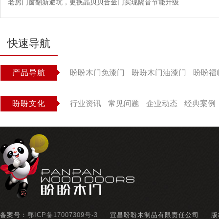
老房门窗翻新避坑，更换晶贝贝合金门实现隔音节能升级
快速导航
产品导航
盼盼木门免漆门
盼盼木门油漆门
盼盼福
盼盼文化
行业资讯
常见问题
企业动态
经典案例
备案号：
鄂ICP备17007309号-3
宜昌盼盼木制品有限责任公司
版