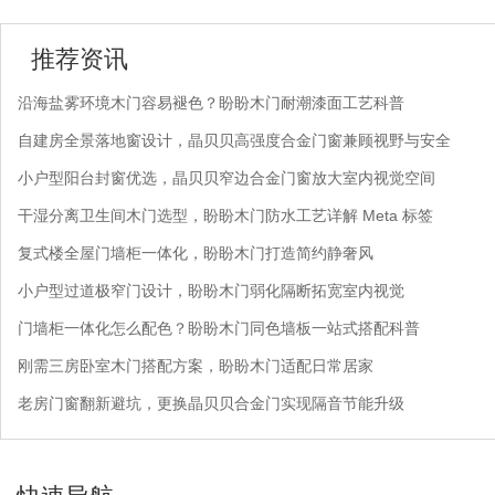
推荐资讯
沿海盐雾环境木门容易褪色？盼盼木门耐潮漆面工艺科普
自建房全景落地窗设计，晶贝贝高强度合金门窗兼顾视野与安全
小户型阳台封窗优选，晶贝贝窄边合金门窗放大室内视觉空间
干湿分离卫生间木门选型，盼盼木门防水工艺详解 Meta 标签
复式楼全屋门墙柜一体化，盼盼木门打造简约静奢风
小户型过道极窄门设计，盼盼木门弱化隔断拓宽室内视觉
门墙柜一体化怎么配色？盼盼木门同色墙板一站式搭配科普
刚需三房卧室木门搭配方案，盼盼木门适配日常居家
老房门窗翻新避坑，更换晶贝贝合金门实现隔音节能升级