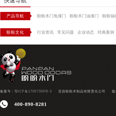
快速导航
产品导航
盼盼木门免漆门
盼盼木门油漆门
盼盼福
盼盼文化
行业资讯
常见问题
企业动态
经典案例
备案号：
鄂ICP备17007309号-3
宜昌盼盼木制品有限责任公司
版
400-890-8281