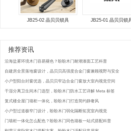
锁具
JB25-02 晶贝贝锁具
JB25-01 晶贝贝锁
推荐资讯
沿海盐雾环境木门容易褪色？盼盼木门耐潮漆面工艺科普
自建房全景落地窗设计，晶贝贝高强度合金门窗兼顾视野与安全
小户型阳台封窗优选，晶贝贝窄边合金门窗放大室内视觉空间
干湿分离卫生间木门选型，盼盼木门防水工艺详解 Meta 标签
复式楼全屋门墙柜一体化，盼盼木门打造简约静奢风
小户型过道极窄门设计，盼盼木门弱化隔断拓宽室内视觉
门墙柜一体化怎么配色？盼盼木门同色墙板一站式搭配科普
刚需三房卧室木门搭配方案，盼盼木门适配日常居家