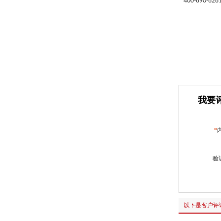
400-890-828
我要评
*
验
以下是客户评