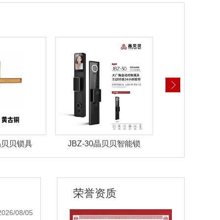
 晶贝贝锁具
JBZ-30晶贝贝智能锁
JBZ-29晶
荣誉资质
2026/08/05