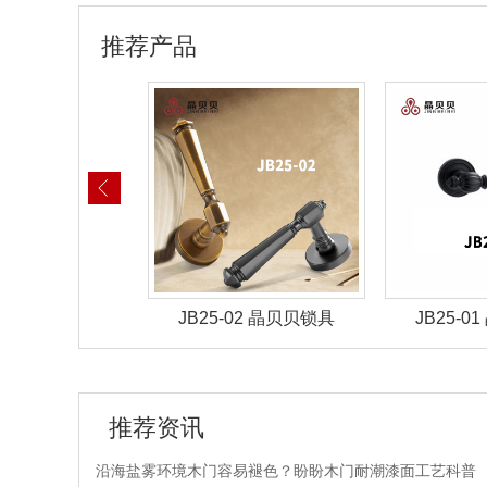
推荐产品
-05 晶贝贝锁具
JB25-02 晶贝贝锁具
JB25-
推荐资讯
沿海盐雾环境木门容易褪色？盼盼木门耐潮漆面工艺科普