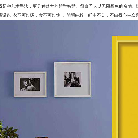
既是种艺术手法，更是种处世的哲学智慧。留白予人以无限想象的余地。
俗话说
“衣不可过暖，食不可过饱”。简明纯粹，纤尘不染，不由得心生欢