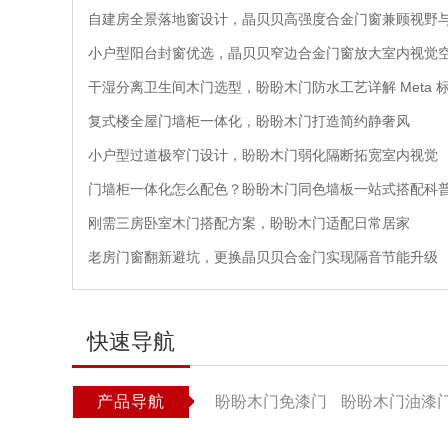
自建房全景落地窗设计，晶贝贝高强度合金门窗兼顾视野
小户型阳台封窗优选，晶贝贝窄边合金门窗放大室内视觉
干湿分离卫生间木门选型，盼盼木门防水工艺详解 Meta 
复式楼全屋门墙柜一体化，盼盼木门打造简约静奢风
小户型过道极窄门设计，盼盼木门弱化隔断拓宽室内视觉
门墙柜一体化怎么配色？盼盼木门同色墙板一站式搭配科
刚需三房卧室木门搭配方案，盼盼木门适配日常居家
老房门窗翻新避坑，更换晶贝贝合金门实现隔音节能升级
快速导航
产品导航
盼盼木门免漆门
盼盼木门油漆