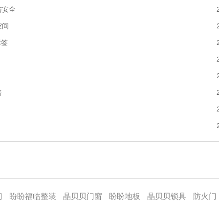
与安全
空间
标签
普
门
盼盼福临整装
晶贝贝门窗
盼盼地板
晶贝贝锁具
防火门