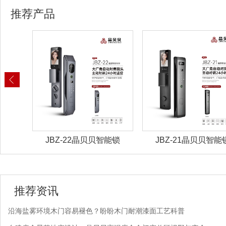
推荐产品
能锁
JBZ-22晶贝贝智能锁
JBZ-21晶贝贝智能
推荐资讯
沿海盐雾环境木门容易褪色？盼盼木门耐潮漆面工艺科普