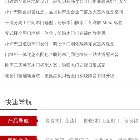
自建房全景落地窗设计，晶贝贝高强度合金门窗兼顾视野与安全
小户型阳台封窗优选，晶贝贝窄边合金门窗放大室内视觉空间
干湿分离卫生间木门选型，盼盼木门防水工艺详解 Meta 标签
复式楼全屋门墙柜一体化，盼盼木门打造简约静奢风
小户型过道极窄门设计，盼盼木门弱化隔断拓宽室内视觉
门墙柜一体化怎么配色？盼盼木门同色墙板一站式搭配科普
刚需三房卧室木门搭配方案，盼盼木门适配日常居家
老房门窗翻新避坑，更换晶贝贝合金门实现隔音节能升级
快速导航
产品导航
盼盼木门免漆门
盼盼木门油漆门
盼盼福