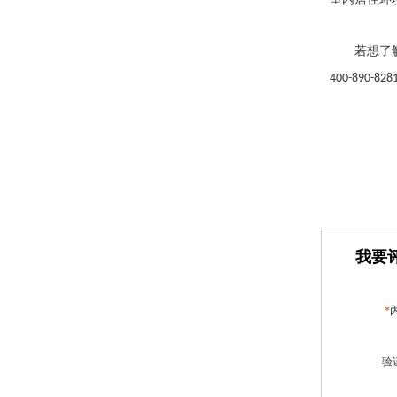
若想了
400-890-828
我要评
*
验