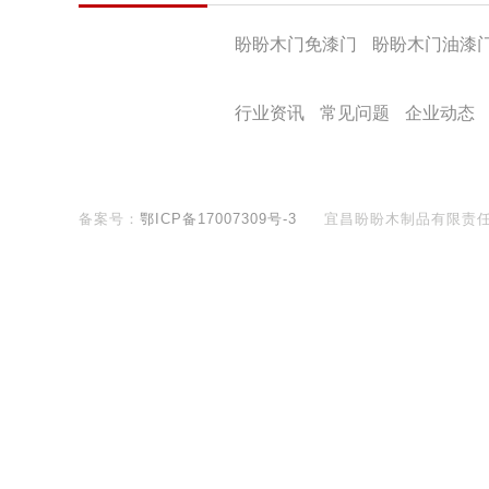
产品导航
盼盼木门免漆门
盼盼木门油漆
盼盼文化
行业资讯
常见问题
企业动态
备案号：
鄂ICP备17007309号-3
宜昌盼盼木制品有限责
400-890-8281