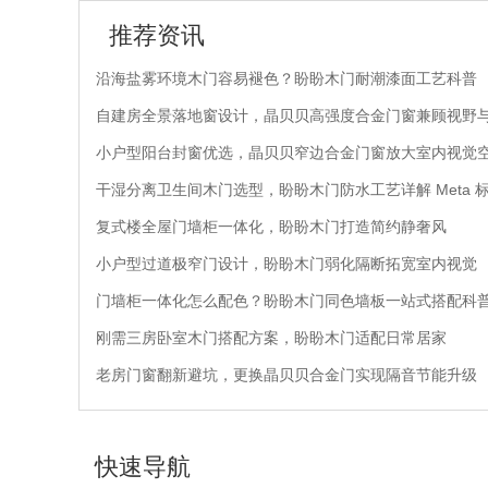
推荐资讯
沿海盐雾环境木门容易褪色？盼盼木门耐潮漆面工艺科普
自建房全景落地窗设计，晶贝贝高强度合金门窗兼顾视野
小户型阳台封窗优选，晶贝贝窄边合金门窗放大室内视觉
干湿分离卫生间木门选型，盼盼木门防水工艺详解 Meta 
复式楼全屋门墙柜一体化，盼盼木门打造简约静奢风
小户型过道极窄门设计，盼盼木门弱化隔断拓宽室内视觉
门墙柜一体化怎么配色？盼盼木门同色墙板一站式搭配科
刚需三房卧室木门搭配方案，盼盼木门适配日常居家
老房门窗翻新避坑，更换晶贝贝合金门实现隔音节能升级
快速导航