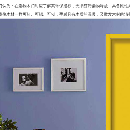
门认为：在选购木门时应了解其环保指标，无甲醛污染物释放，具备刚性
质像木材一样可钉、可锯、可刨，手感具有木质的温暖，又散发木材的清