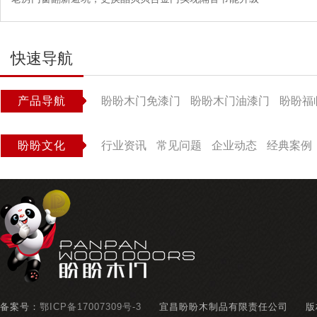
快速导航
产品导航
盼盼木门免漆门
盼盼木门油漆门
盼盼福
盼盼文化
行业资讯
常见问题
企业动态
经典案例
备案号：
鄂ICP备17007309号-3
宜昌盼盼木制品有限责任公司
版