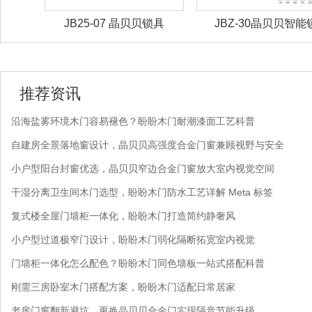
锁具
JB25-07 晶贝贝锁具
JBZ-30晶贝贝智能
推荐资讯
沿海盐雾环境木门容易褪色？盼盼木门耐潮漆面工艺科普
自建房全景落地窗设计，晶贝贝高强度合金门窗兼顾视野与安全
小户型阳台封窗优选，晶贝贝窄边合金门窗放大室内视觉空间
干湿分离卫生间木门选型，盼盼木门防水工艺详解 Meta 标签
复式楼全屋门墙柜一体化，盼盼木门打造简约静奢风
小户型过道极窄门设计，盼盼木门弱化隔断拓宽室内视觉
门墙柜一体化怎么配色？盼盼木门同色墙板一站式搭配科普
刚需三房卧室木门搭配方案，盼盼木门适配日常居家
老房门窗翻新避坑，更换晶贝贝合金门实现隔音节能升级