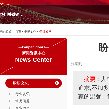
热门关键词：
当前位置：
首页
>>
盼盼文化
>>
行业资讯
盼
—Panpan doors—
新闻资讯中心
News Center
分享到：
摘要 :
大
盼盼文化
追求,不加
行业资讯
家的温馨。
常见问题
企业动态