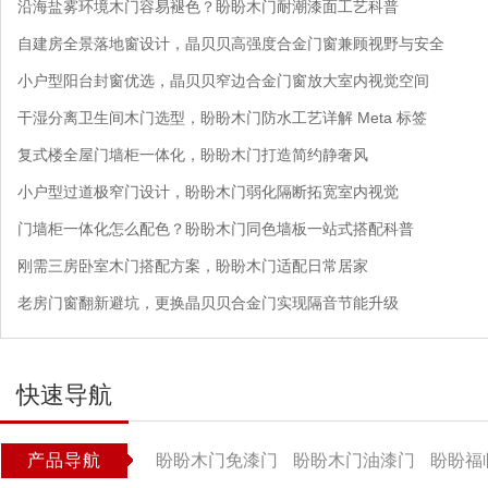
沿海盐雾环境木门容易褪色？盼盼木门耐潮漆面工艺科普
自建房全景落地窗设计，晶贝贝高强度合金门窗兼顾视野与安全
小户型阳台封窗优选，晶贝贝窄边合金门窗放大室内视觉空间
干湿分离卫生间木门选型，盼盼木门防水工艺详解 Meta 标签
复式楼全屋门墙柜一体化，盼盼木门打造简约静奢风
小户型过道极窄门设计，盼盼木门弱化隔断拓宽室内视觉
门墙柜一体化怎么配色？盼盼木门同色墙板一站式搭配科普
刚需三房卧室木门搭配方案，盼盼木门适配日常居家
老房门窗翻新避坑，更换晶贝贝合金门实现隔音节能升级
快速导航
产品导航
盼盼木门免漆门
盼盼木门油漆门
盼盼福