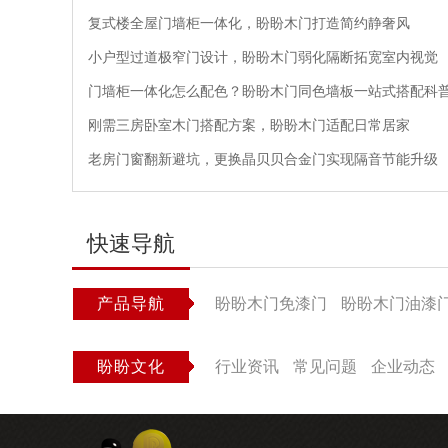
复式楼全屋门墙柜一体化，盼盼木门打造简约静奢风
小户型过道极窄门设计，盼盼木门弱化隔断拓宽室内视觉
门墙柜一体化怎么配色？盼盼木门同色墙板一站式搭配科
刚需三房卧室木门搭配方案，盼盼木门适配日常居家
老房门窗翻新避坑，更换晶贝贝合金门实现隔音节能升级
快速导航
产品导航
盼盼木门免漆门
盼盼木门油漆
盼盼文化
行业资讯
常见问题
企业动态