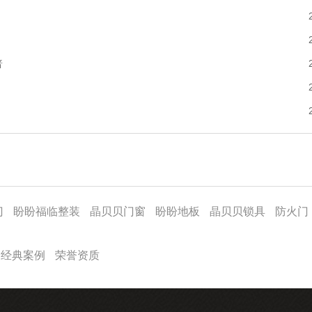
普
门
盼盼福临整装
晶贝贝门窗
盼盼地板
晶贝贝锁具
防火门
经典案例
荣誉资质