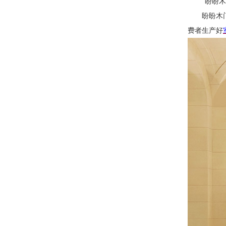
“盼盼
盼盼木
费者生产好