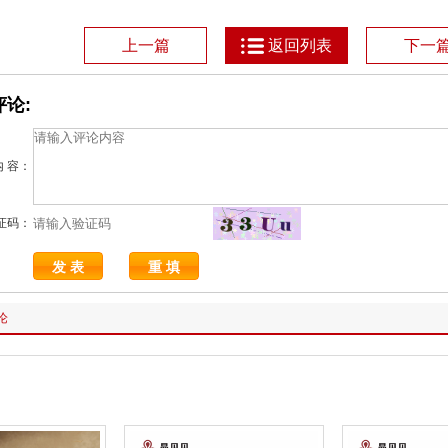
上一篇
返回列表
下一
论:
内 容：
证码：
论