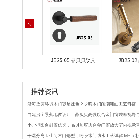
-06 晶贝贝锁具
JB25-05 晶贝贝锁具
JB25-
推荐资讯
沿海盐雾环境木门容易褪色？盼盼木门耐潮漆面工艺科普
自建房全景落地窗设计，晶贝贝高强度合金门窗兼顾视野
小户型阳台封窗优选，晶贝贝窄边合金门窗放大室内视觉
干湿分离卫生间木门选型，盼盼木门防水工艺详解 Meta 