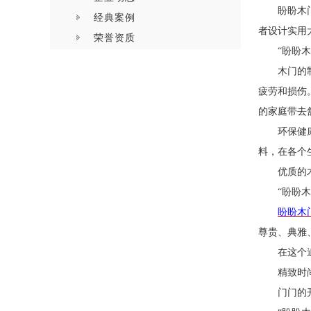
盼盼木
经典案例
者设计实用
荣誉资质
“盼盼
木门的
疲劳和损伤
的家庭带去
环保健
料，在各个
优质的
“盼盼
盼盼木
尊贵、典雅
在这个
精致时
门门的