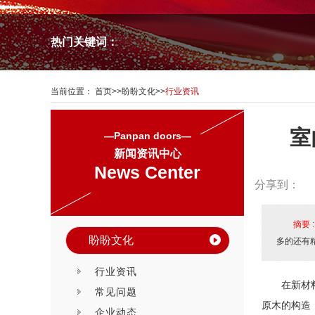
热门关键词：
当前位置：
首页
>>
盼盼文化
>>
行业资讯
室
—Panpan doors—
新闻资讯中心
News Center
分享到：
摘要 
盼盼文化
多的还有
行业资讯
在新材
常见问题
原木的构造
企业动态