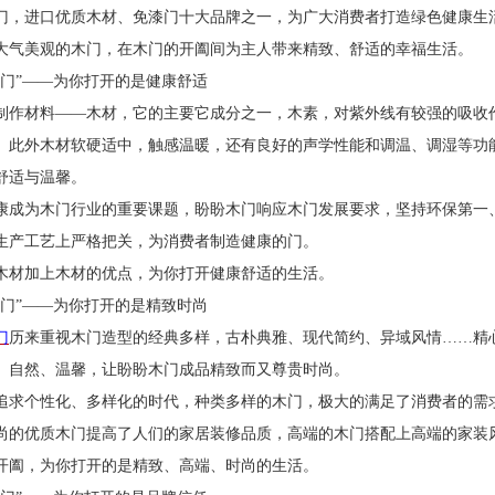
门，进口优质木材、免漆门十大品牌之一，为广大消费者打造绿色健康生
大气美观的木门，在木门的开阖间为主人带来精致、舒适的幸福生活。
木门”——为你打开的是健康舒适
制作材料
——木材，它的主要它成分之一，木素，对紫外线有较强的吸收
。此外木材软硬适中，触感温暖，还有良好的声学性能和调温、调湿等功
舒适与温馨。
康成为木门行业的重要课题，盼盼木门响应木门发展要求，坚持环保第一
生产工艺上严格把关，为消费者制造健康的门。
木材加上木材的优点，为你打开健康舒适的生活。
木门”——为你打开的是精致时尚
门
历来重视木门造型的经典多样，古朴典雅、现代简约、异域风情
……精
、自然、温馨，让盼盼木门成品精致而又尊贵时尚。
追求个性化、多样化的时代，种类多样的木门，极大的满足了消费者的需
尚的优质木门提高了人们的家居装修品质，高端的木门搭配上高端的家装
开阖，为你打开的是精致、高端、时尚的生活。