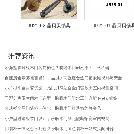
锁具
JB25-02 晶贝贝锁具
JB25-01 晶贝贝锁
推荐资讯
沿海盐雾环境木门容易褪色？盼盼木门耐潮漆面工艺科普
自建房全景落地窗设计，晶贝贝高强度合金门窗兼顾视野与安全
小户型阳台封窗优选，晶贝贝窄边合金门窗放大室内视觉空间
干湿分离卫生间木门选型，盼盼木门防水工艺详解 Meta 标签
复式楼全屋门墙柜一体化，盼盼木门打造简约静奢风
小户型过道极窄门设计，盼盼木门弱化隔断拓宽室内视觉
门墙柜一体化怎么配色？盼盼木门同色墙板一站式搭配科普