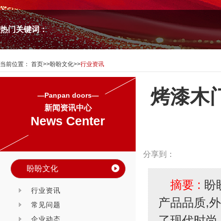
热门关键词：
当前位置：
首页
>>
盼盼文化
>>
行业资讯
烤漆木
—Panpan doors—
新闻资讯中心
News Center
分享到：
盼盼文化
摘要 :
盼
行业资讯
产品品质,
常见问题
了现代时尚
企业动态