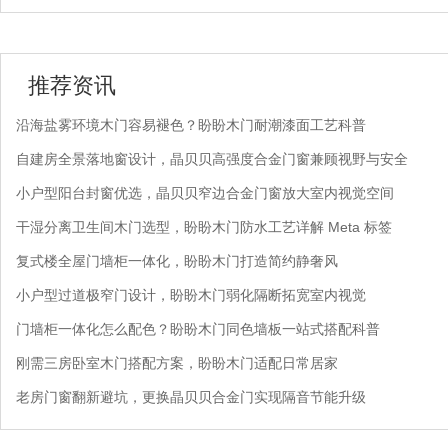
推荐资讯
沿海盐雾环境木门容易褪色？盼盼木门耐潮漆面工艺科普
自建房全景落地窗设计，晶贝贝高强度合金门窗兼顾视野与安全
小户型阳台封窗优选，晶贝贝窄边合金门窗放大室内视觉空间
干湿分离卫生间木门选型，盼盼木门防水工艺详解 Meta 标签
复式楼全屋门墙柜一体化，盼盼木门打造简约静奢风
小户型过道极窄门设计，盼盼木门弱化隔断拓宽室内视觉
门墙柜一体化怎么配色？盼盼木门同色墙板一站式搭配科普
刚需三房卧室木门搭配方案，盼盼木门适配日常居家
老房门窗翻新避坑，更换晶贝贝合金门实现隔音节能升级