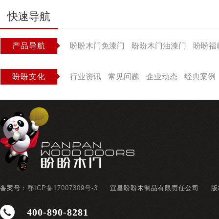
快速导航
产品导航
盼盼木门免漆门
盼盼木门油漆门
盼盼福
盼盼文化
行业资讯
常见问题
企业动态
经典案例
备案号：
鄂ICP备17007309号-3
宜昌盼盼木制品有限责任公司
版
400-890-8281