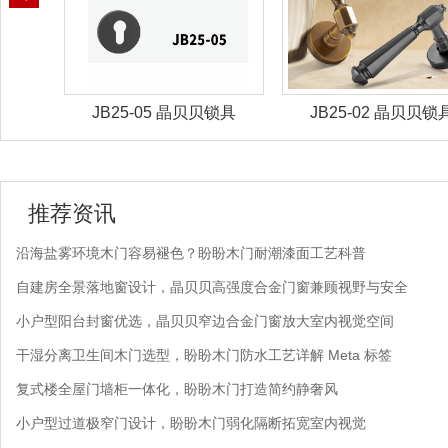
锁具
JB25-05 晶贝贝锁具
JB25-02 晶贝贝锁
推荐资讯
沿海盐雾环境木门容易褪色？盼盼木门耐潮漆面工艺科普
自建房全景落地窗设计，晶贝贝高强度合金门窗兼顾视野与安全
小户型阳台封窗优选，晶贝贝窄边合金门窗放大室内视觉空间
干湿分离卫生间木门选型，盼盼木门防水工艺详解 Meta 标签
复式楼全屋门墙柜一体化，盼盼木门打造简约静奢风
小户型过道极窄门设计，盼盼木门弱化隔断拓宽室内视觉