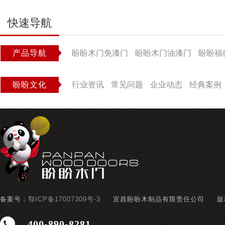
快速导航
产品导航
盼盼木门免漆门
盼盼木门油漆门
盼盼福
盼盼文化
行业资讯
常见问题
企业动态
经典案例
备案号：
鄂ICP备17007309号-3
宜昌盼盼木制品有限责任公司
版
400-890-8281