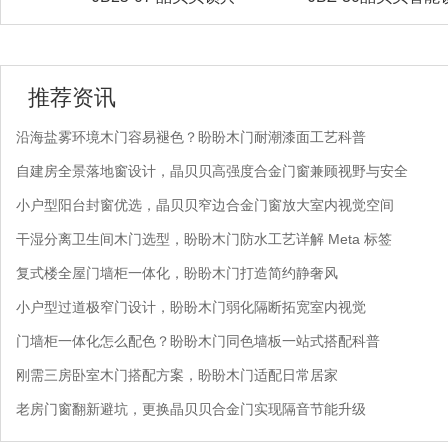
推荐资讯
沿海盐雾环境木门容易褪色？盼盼木门耐潮漆面工艺科普
自建房全景落地窗设计，晶贝贝高强度合金门窗兼顾视野与安全
小户型阳台封窗优选，晶贝贝窄边合金门窗放大室内视觉空间
干湿分离卫生间木门选型，盼盼木门防水工艺详解 Meta 标签
复式楼全屋门墙柜一体化，盼盼木门打造简约静奢风
小户型过道极窄门设计，盼盼木门弱化隔断拓宽室内视觉
门墙柜一体化怎么配色？盼盼木门同色墙板一站式搭配科普
刚需三房卧室木门搭配方案，盼盼木门适配日常居家
老房门窗翻新避坑，更换晶贝贝合金门实现隔音节能升级