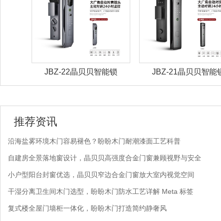
能锁
JBZ-22晶贝贝智能锁
JBZ-21晶贝贝智能
推荐资讯
沿海盐雾环境木门容易褪色？盼盼木门耐潮漆面工艺科普
自建房全景落地窗设计，晶贝贝高强度合金门窗兼顾视野与安全
小户型阳台封窗优选，晶贝贝窄边合金门窗放大室内视觉空间
干湿分离卫生间木门选型，盼盼木门防水工艺详解 Meta 标签
复式楼全屋门墙柜一体化，盼盼木门打造简约静奢风