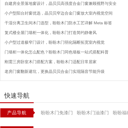
自建房全景落地窗设计，晶贝贝高强度合金门窗兼顾视野与安全
小户型阳台封窗优选，晶贝贝窄边合金门窗放大室内视觉空间
干湿分离卫生间木门选型，盼盼木门防水工艺详解 Meta 标签
复式楼全屋门墙柜一体化，盼盼木门打造简约静奢风
小户型过道极窄门设计，盼盼木门弱化隔断拓宽室内视觉
门墙柜一体化怎么配色？盼盼木门同色墙板一站式搭配科普
刚需三房卧室木门搭配方案，盼盼木门适配日常居家
老房门窗翻新避坑，更换晶贝贝合金门实现隔音节能升级
快速导航
产品导航
盼盼木门免漆门
盼盼木门油漆门
盼盼福