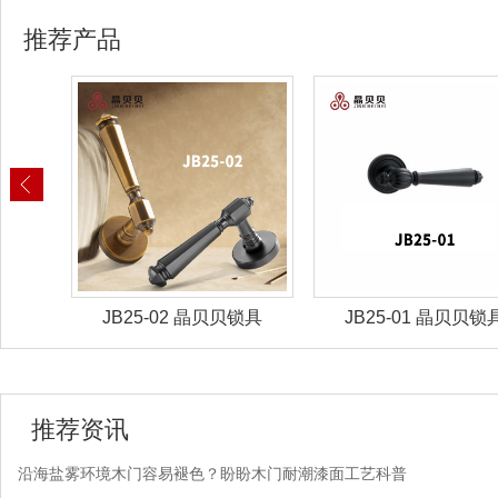
推荐产品
锁具
JB25-02 晶贝贝锁具
JB25-01 晶贝贝锁
推荐资讯
沿海盐雾环境木门容易褪色？盼盼木门耐潮漆面工艺科普