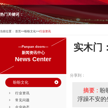
热门关键词：
当前位置：
首页
>>
盼盼文化
>>
行业资讯
实木门
—Panpan doors—
新闻资讯中心
News Center
分享到：
盼盼文化
摘要 :
盼
行业资讯
浮躁不安的
常见问题
企业动态