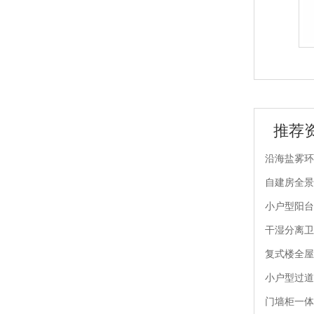
JB25-02 晶贝贝锁具
JB25-01 晶贝贝锁具
推荐
沿海盐雾环
自建房全景
小户型阳台
干湿分离卫
复式楼全屋
小户型过道
门墙柜一体