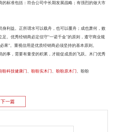
商的标准包括：符合公司中长期发展战略；有强烈的做大市
切身利益。正所谓水可以载舟，也可以覆舟；成也萧何，败
立足。优秀经销商必定信守
“一诺千金”的原则，遵守商业规
必果”。重视信用是优质经销商必须坚持的基本原则。
易的事，需要有量变的积累，才能促成质的飞跃。木门优秀
盼盼科技健康门
、
盼盼
实木门
、
盼盼原木门
、盼盼
下一篇