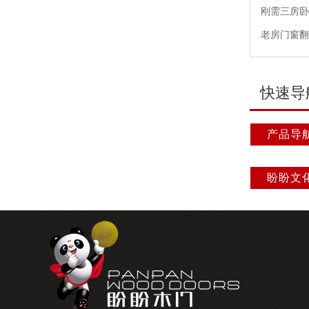
刚需三房卧
老房门窗翻
快速导
产品导
盼盼文