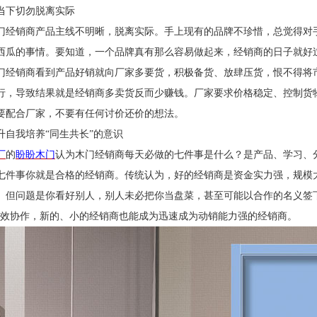
当下切勿脱离实际
门经销商产品主线不明晰，脱离实际。手上现有的品牌不珍惜，总觉得对
西瓜的事情。要知道，一个品牌真有那么容易做起来，经销商的日子就好
门经销商看到产品好销就向厂家多要货，积极备货、放肆压货，恨不得将
行，导致结果就是经销商多卖货反而少赚钱。厂家要求价格稳定、控制货
要配合厂家，不要有任何讨价还价的想法。
升自我培养
“同生共长”的意识
厂
的
盼盼木门
认为木门经销商每天必做的七件事是什么？是产品、学习、
七件事你就是合格的经销商。传统认为，好的经销商是资金实力强，规模
。但问题是你看好别人，别人未必把你当盘菜，甚至可能以合作的名义签
有效协作，新的、小的经销商也能成为迅速成为动销能力强的经销商。