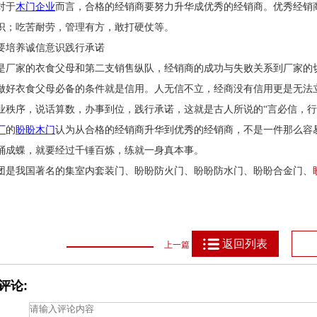
对于
木门企业
而言，合格的经销商要努力升华成优秀的经销商。优秀经销
识；吃苦耐劳，管理有方，敢打硬仗等。
要培养诚信意识践行承诺
是厂家的衣食父母和第二支销售纵队，经销商的成功与失败关系到厂家的
做好衣食父母必备的条件就是信用。人无信不立，经商没有信用更是无法
业秩序，说话算数，办事到位，践行承诺，这就是古人所说的“言必信，行
厂
的
盼盼木门
认为从合格的经销商升华到优秀的经销商，不是一件那么容
蛹成蝶，就要经过千锤百炼，练就一身真本事。
团是我国著名的集室内套装门、盼盼防火门、盼盼防水门、盼盼合金门、
返回列表
上一篇
评论: