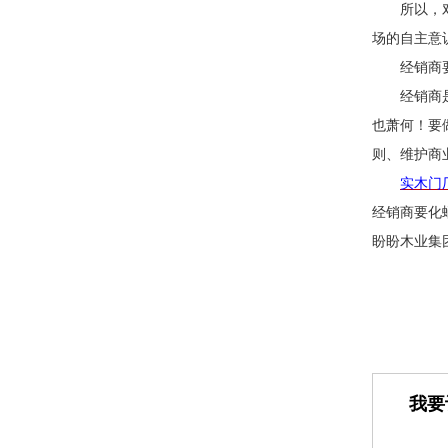
所以，
场的自主意
经销商
经销商
也萧何！要
则、维护商
实木门
经销商要化
盼盼木业集
我要