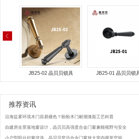
锁具
JB25-02 晶贝贝锁具
JB25-01 晶贝贝锁
推荐资讯
沿海盐雾环境木门容易褪色？盼盼木门耐潮漆面工艺科普
自建房全景落地窗设计，晶贝贝高强度合金门窗兼顾视野与安全
小户型阳台封窗优选，晶贝贝窄边合金门窗放大室内视觉空间