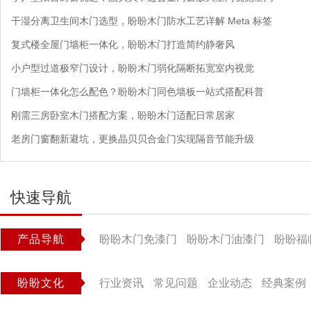
干湿分离卫生间木门选型，盼盼木门防水工艺详解 Meta 标签
复式楼全屋门墙柜一体化，盼盼木门打造简约静奢风
小户型过道极窄门设计，盼盼木门弱化隔断拓宽室内视觉
门墙柜一体化怎么配色？盼盼木门同色墙板一站式搭配科普
刚需三房卧室木门搭配方案，盼盼木门适配日常居家
老房门窗翻新避坑，更换晶贝贝合金门实现隔音节能升级
快速导航
产品导航
盼盼木门免漆门
盼盼木门油漆门
盼盼福
盼盼文化
行业资讯
常见问题
企业动态
经典案例