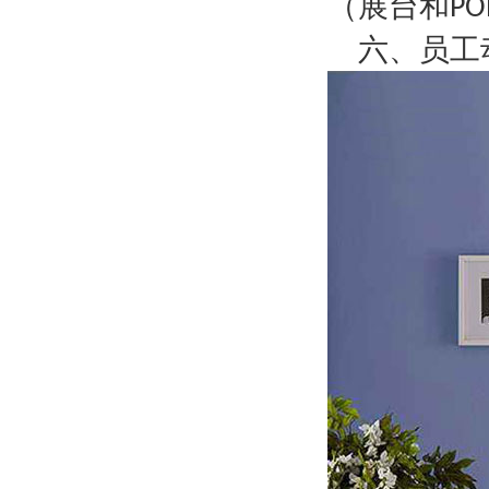
（展台和
PO
六、员工