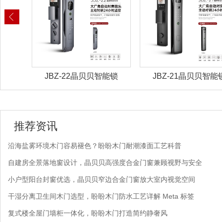
能锁
JBZ-22晶贝贝智能锁
JBZ-21晶贝贝智能
推荐资讯
沿海盐雾环境木门容易褪色？盼盼木门耐潮漆面工艺科普
自建房全景落地窗设计，晶贝贝高强度合金门窗兼顾视野与安全
小户型阳台封窗优选，晶贝贝窄边合金门窗放大室内视觉空间
干湿分离卫生间木门选型，盼盼木门防水工艺详解 Meta 标签
复式楼全屋门墙柜一体化，盼盼木门打造简约静奢风