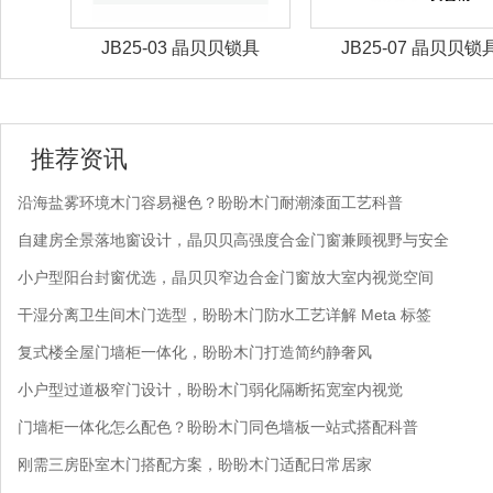
锁具
JB25-03 晶贝贝锁具
JB25-07 晶贝贝锁
推荐资讯
沿海盐雾环境木门容易褪色？盼盼木门耐潮漆面工艺科普
自建房全景落地窗设计，晶贝贝高强度合金门窗兼顾视野与安全
小户型阳台封窗优选，晶贝贝窄边合金门窗放大室内视觉空间
干湿分离卫生间木门选型，盼盼木门防水工艺详解 Meta 标签
复式楼全屋门墙柜一体化，盼盼木门打造简约静奢风
小户型过道极窄门设计，盼盼木门弱化隔断拓宽室内视觉
门墙柜一体化怎么配色？盼盼木门同色墙板一站式搭配科普
刚需三房卧室木门搭配方案，盼盼木门适配日常居家