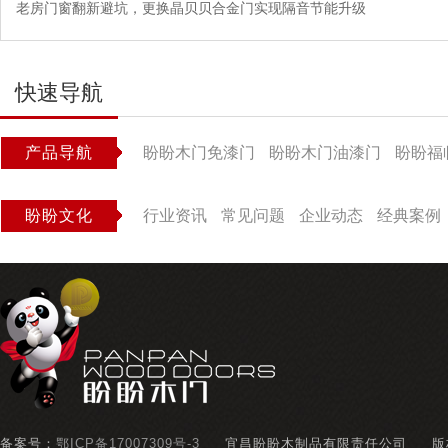
老房门窗翻新避坑，更换晶贝贝合金门实现隔音节能升级
快速导航
产品导航
盼盼木门免漆门
盼盼木门油漆门
盼盼福
盼盼文化
行业资讯
常见问题
企业动态
经典案例
备案号：
鄂ICP备17007309号-3
宜昌盼盼木制品有限责任公司
版