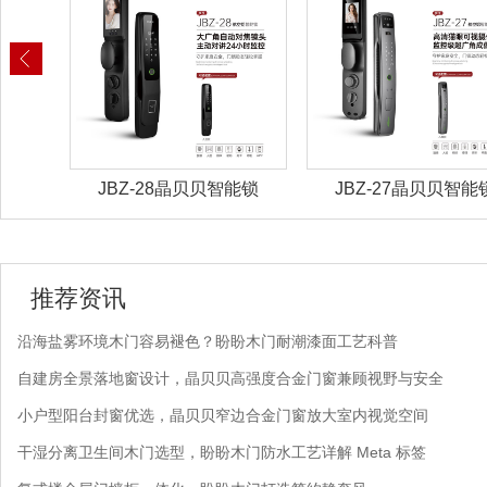
能锁
JBZ-28晶贝贝智能锁
JBZ-27晶贝贝智能
推荐资讯
沿海盐雾环境木门容易褪色？盼盼木门耐潮漆面工艺科普
自建房全景落地窗设计，晶贝贝高强度合金门窗兼顾视野与安全
小户型阳台封窗优选，晶贝贝窄边合金门窗放大室内视觉空间
干湿分离卫生间木门选型，盼盼木门防水工艺详解 Meta 标签