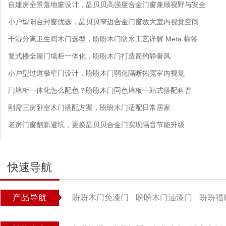
自建房全景落地窗设计，晶贝贝高强度合金门窗兼顾视野与安全
小户型阳台封窗优选，晶贝贝窄边合金门窗放大室内视觉空间
干湿分离卫生间木门选型，盼盼木门防水工艺详解 Meta 标签
复式楼全屋门墙柜一体化，盼盼木门打造简约静奢风
小户型过道极窄门设计，盼盼木门弱化隔断拓宽室内视觉
门墙柜一体化怎么配色？盼盼木门同色墙板一站式搭配科普
刚需三房卧室木门搭配方案，盼盼木门适配日常居家
老房门窗翻新避坑，更换晶贝贝合金门实现隔音节能升级
快速导航
产品导航
盼盼木门免漆门
盼盼木门油漆门
盼盼福