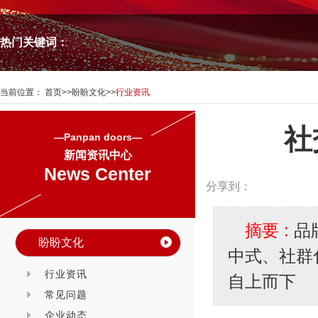
热门关键词：
当前位置：
首页
>>
盼盼文化
>>
行业资讯
社
—Panpan doors—
新闻资讯中心
News Center
分享到：
摘要 :
品
盼盼文化
中式、社群
行业资讯
自上而下
常见问题
企业动态