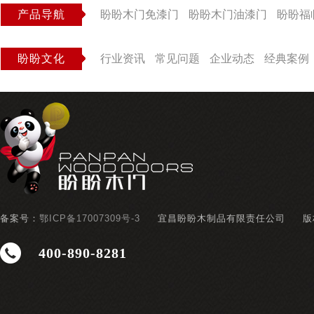
产品导航
盼盼木门免漆门
盼盼木门油漆门
盼盼福
盼盼文化
行业资讯
常见问题
企业动态
经典案例
备案号：
鄂ICP备17007309号-3
宜昌盼盼木制品有限责任公司
版
400-890-8281