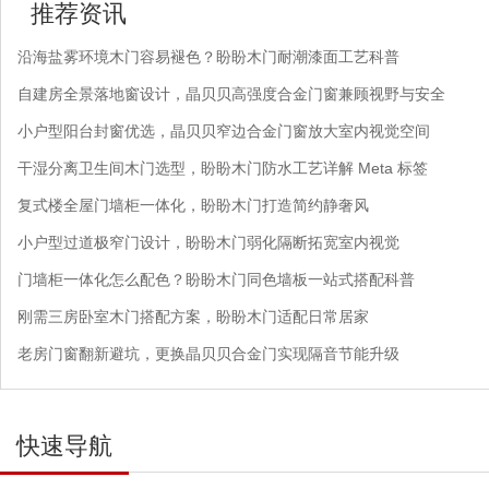
推荐资讯
沿海盐雾环境木门容易褪色？盼盼木门耐潮漆面工艺科普
自建房全景落地窗设计，晶贝贝高强度合金门窗兼顾视野与安全
小户型阳台封窗优选，晶贝贝窄边合金门窗放大室内视觉空间
干湿分离卫生间木门选型，盼盼木门防水工艺详解 Meta 标签
复式楼全屋门墙柜一体化，盼盼木门打造简约静奢风
小户型过道极窄门设计，盼盼木门弱化隔断拓宽室内视觉
门墙柜一体化怎么配色？盼盼木门同色墙板一站式搭配科普
刚需三房卧室木门搭配方案，盼盼木门适配日常居家
老房门窗翻新避坑，更换晶贝贝合金门实现隔音节能升级
快速导航